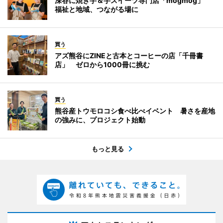
深谷に焼き芋＆芋スイーツ専門店「mogmog」
福祉と地域、つながる場に
買う
アズ熊谷にZINEと古本とコーヒーの店「千冊書
店」 ゼロから1000冊に挑む
買う
熊谷産トウモロコシ食べ比べイベント 暑さを産地
の強みに、プロジェクト始動
もっと見る