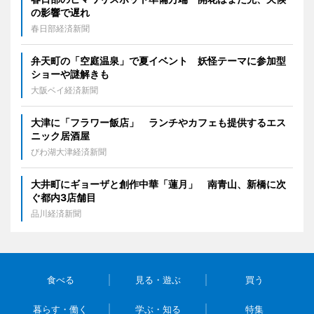
の影響で遅れ
春日部経済新聞
弁天町の「空庭温泉」で夏イベント 妖怪テーマに参加型
ショーや謎解きも
大阪ベイ経済新聞
大津に「フラワー飯店」 ランチやカフェも提供するエス
ニック居酒屋
びわ湖大津経済新聞
大井町にギョーザと創作中華「蓮月」 南青山、新橋に次
ぐ都内3店舗目
品川経済新聞
食べる
見る・遊ぶ
買う
暮らす・働く
学ぶ・知る
特集