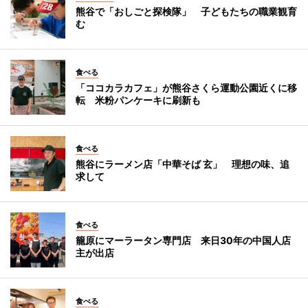
熊谷で「おしごと探検隊」 子どもたちの職業観育
む
食べる
「ココカラカフェ」が熊谷さくら運動公園近くに移
転 米粉パンケーキに刷新も
食べる
熊谷にラーメン店「中華そば 玄」 理想の味、追
求して
食べる
籠原にマーラータン専門店 来日30年の中国人店
主が出店
食べる