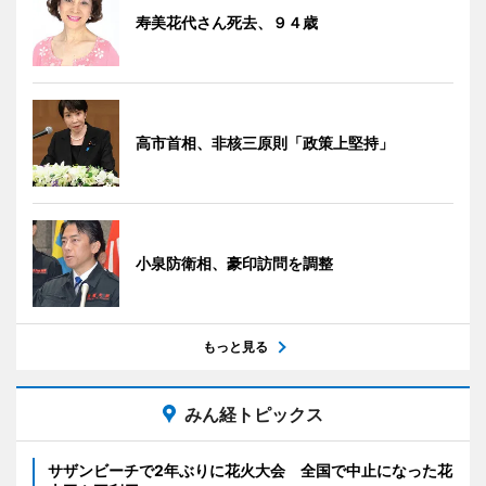
寿美花代さん死去、９４歳
高市首相、非核三原則「政策上堅持」
小泉防衛相、豪印訪問を調整
もっと見る
みん経トピックス
サザンビーチで2年ぶりに花火大会 全国で中止になった花