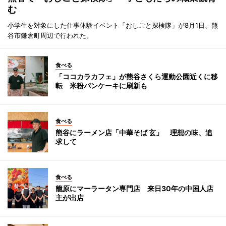
む
小学生を対象にした仕事体験イベント「おしごと探検隊」が8月1日、熊
谷市鎌倉町周辺で行われた。
食べる
「ココカラカフェ」が熊谷さくら運動公園近くに移
転 米粉パンケーキに刷新も
食べる
熊谷にラーメン店「中華そば 玄」 理想の味、追
求して
食べる
籠原にマーラータン専門店 来日30年の中国人店
主が出店