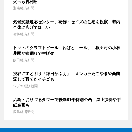
火玉も再利用
湘南経済新聞
気候変動適応センター、葛飾・セイズの住宅を視察 都内
全体に広げてほしい
葛飾経済新聞
トマトのクラフトビール「ねばとエール」 根羽村の小林
農園が盆踊りで生販売
飯田経済新聞
渋谷にすとぷり「縁日かふぇ」 メンカラたこやきや楽曲
流して育てたイチゴも
シブヤ経済新聞
広島・おりづるタワーで被爆81年特別企画 屋上演奏や手
紙企画も
広島経済新聞