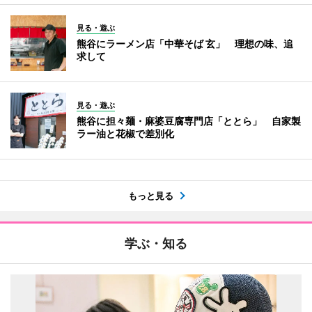
見る・遊ぶ
熊谷にラーメン店「中華そば 玄」 理想の味、追
求して
見る・遊ぶ
熊谷に担々麺・麻婆豆腐専門店「ととら」 自家製
ラー油と花椒で差別化
もっと見る
学ぶ・知る