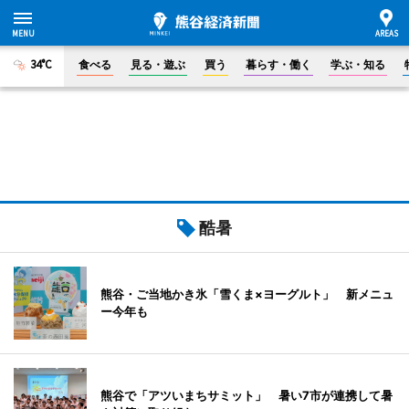
34°C
食べる
見る・遊ぶ
買う
暮らす・働く
学ぶ・知る
酷暑
熊谷・ご当地かき氷「雪くま×ヨーグルト」 新メニュ
ー今年も
熊谷で「アツいまちサミット」 暑い7市が連携して暑