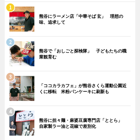
熊谷にラーメン店「中華そば 玄」 理想の
味、追求して
熊谷で「おしごと探検隊」 子どもたちの職
業観育む
「ココカラカフェ」が熊谷さくら運動公園近
くに移転 米粉パンケーキに刷新も
熊谷に担々麺・麻婆豆腐専門店「ととら」
自家製ラー油と花椒で差別化