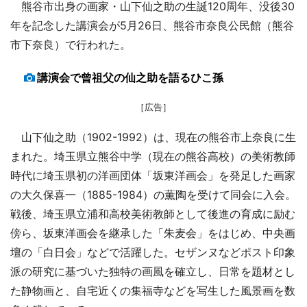
熊谷市出身の画家・山下仙之助の生誕120周年、没後30
年を記念した講演会が5月26日、熊谷市奈良公民館（熊谷
市下奈良）で行われた。
講演会で曾祖父の仙之助を語るひこ孫
［広告］
山下仙之助（1902-1992）は、現在の熊谷市上奈良に生
まれた。埼玉県立熊谷中学（現在の熊谷高校）の美術教師
時代に埼玉県初の洋画団体「坂東洋画会」を発足した画家
の大久保喜一（1885-1984）の薫陶を受けて同会に入会。
戦後、埼玉県立浦和高校美術教師として後進の育成に励む
傍ら、坂東洋画会を継承した「朱麦会」をはじめ、中央画
壇の「白日会」などで活躍した。セザンヌなどポスト印象
派の研究に基づいた独特の画風を確立し、日常を題材とし
た静物画と、自宅近くの集福寺などを写生した風景画を数