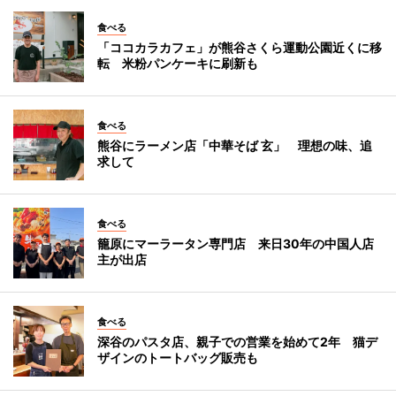
食べる
「ココカラカフェ」が熊谷さくら運動公園近くに移
転 米粉パンケーキに刷新も
食べる
熊谷にラーメン店「中華そば 玄」 理想の味、追
求して
食べる
籠原にマーラータン専門店 来日30年の中国人店
主が出店
食べる
深谷のパスタ店、親子での営業を始めて2年 猫デ
ザインのトートバッグ販売も