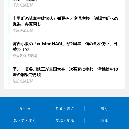
千葉経済新聞
上里町の児童生徒16人が町長らと意見交換 議場で町への
提案、再質問も
本庄経済新聞
河内小阪の「cuisine HAGI」が2周年 旬の食材使い、日
替わりで
東大阪経済新聞
平川・長谷川鉄工が全国大会一次審査に挑む 浮世絵を10
層の鋼板で再現
弘前経済新聞
食べる
見る・遊ぶ
買う
暮らす・働く
学ぶ・知る
特集