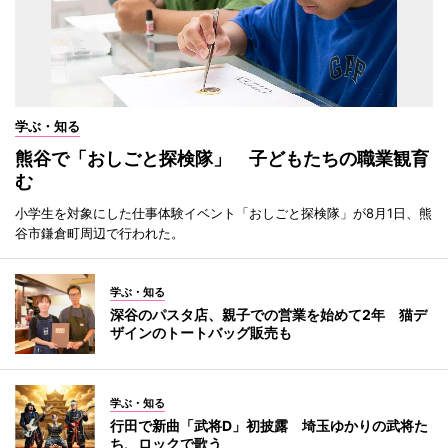
学ぶ・知る
熊谷で「おしごと探検隊」 子どもたちの職業観育
む
小学生を対象にした仕事体験イベント「おしごと探検隊」が8月1日、熊
谷市鎌倉町周辺で行われた。
学ぶ・知る
深谷のパスタ店、親子での営業を始めて2年 猫デ
ザインのトートバッグ販売も
学ぶ・知る
行田で新曲「武将D」初披露 埼玉ゆかりの武将た
ち、ロックで歌う