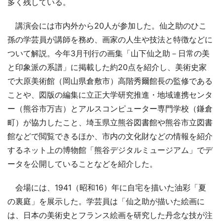
多く残している。
講演会には市内外から20人が参加した。仙之助のひこ
孫の学芸員が講師を務め、画家の人生や技法と特徴などに
ついて解説。今年3月刊行の画集「山下仙之助－日常の美
と印象派の系譜」に掲載した約20点を紹介し、美術史家
で大原美術館（岡山県倉敷市）高階秀爾館長の監修である
ことや、図版の編集に立正大学研究推進・地域連携センタ
ー（熊谷市万吉）とアルスコンピューター専門学校（鎌倉
町）が協力したこと、埼玉県立熊谷図書館や熊谷市立図書
館などで閲覧できるほか、市内の文化財などの情報を紹介
するネット上の博物館「熊谷デジタルミュージアム」でデ
ータを公開していることなどを紹介した。
会場には、1941（昭和16）年に自宅を描いた油彩「夏
の裏庭」を展示した。学芸員は「仙之助が描いた絵画に
は、日本の美術史とフランス絵画を研究した丹念な技が注