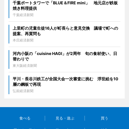
千葉ポートタワーで「BLUE＆FIRE mini」 地元店が鉄板
焼き料理提供
千葉経済新聞
上里町の児童生徒16人が町長らと意見交換 議場で町への
提案、再質問も
本庄経済新聞
河内小阪の「cuisine HAGI」が2周年 旬の食材使い、日
替わりで
東大阪経済新聞
平川・長谷川鉄工が全国大会一次審査に挑む 浮世絵を10
層の鋼板で再現
弘前経済新聞
食べる
見る・遊ぶ
買う