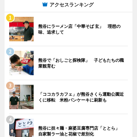
アクセスランキング
熊谷にラーメン店「中華そば 玄」 理想の
味、追求して
熊谷で「おしごと探検隊」 子どもたちの職
業観育む
「ココカラカフェ」が熊谷さくら運動公園近
くに移転 米粉パンケーキに刷新も
熊谷に担々麺・麻婆豆腐専門店「ととら」
自家製ラー油と花椒で差別化