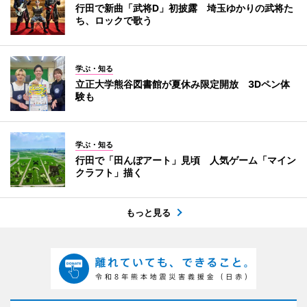
行田で新曲「武将D」初披露 埼玉ゆかりの武将た
ち、ロックで歌う
学ぶ・知る
立正大学熊谷図書館が夏休み限定開放 3Dペン体
験も
学ぶ・知る
行田で「田んぼアート」見頃 人気ゲーム「マイン
クラフト」描く
もっと見る