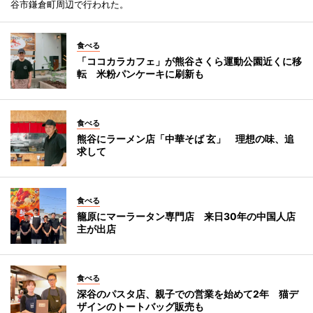
谷市鎌倉町周辺で行われた。
食べる
「ココカラカフェ」が熊谷さくら運動公園近くに移
転 米粉パンケーキに刷新も
食べる
熊谷にラーメン店「中華そば 玄」 理想の味、追
求して
食べる
籠原にマーラータン専門店 来日30年の中国人店
主が出店
食べる
深谷のパスタ店、親子での営業を始めて2年 猫デ
ザインのトートバッグ販売も