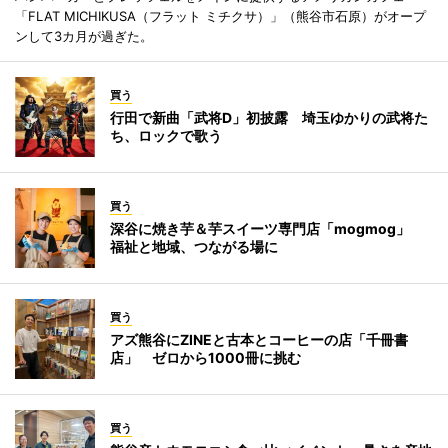
「FLAT MICHIKUSA（フラット ミチクサ）」（熊谷市石原）がオープ
ンして3カ月が過ぎた。
買う
行田で新曲「武将D」初披露 埼玉ゆかりの武将た
ち、ロックで歌う
買う
深谷に焼き芋＆芋スイーツ専門店「mogmog」
福祉と地域、つながる場に
買う
アズ熊谷にZINEと古本とコーヒーの店「千冊書
店」 ゼロから1000冊に挑む
買う