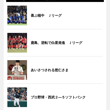
喜ぶ植中 Ｊリーグ
鹿島、逆転で白星発進 Ｊリーグ
あいさつされる悠仁さま
プロ野球・西武２―５ソフトバンク