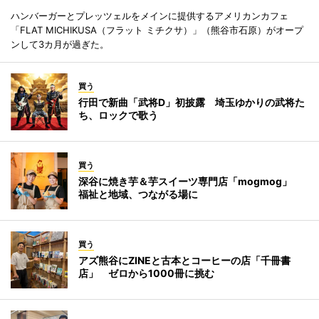
ハンバーガーとプレッツェルをメインに提供するアメリカンカフェ
「FLAT MICHIKUSA（フラット ミチクサ）」（熊谷市石原）がオープ
ンして3カ月が過ぎた。
買う
行田で新曲「武将D」初披露 埼玉ゆかりの武将た
ち、ロックで歌う
買う
深谷に焼き芋＆芋スイーツ専門店「mogmog」
福祉と地域、つながる場に
買う
アズ熊谷にZINEと古本とコーヒーの店「千冊書
店」 ゼロから1000冊に挑む