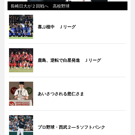
長崎日大が２回戦へ 高校野球
喜ぶ植中 Ｊリーグ
鹿島、逆転で白星発進 Ｊリーグ
あいさつされる悠仁さま
プロ野球・西武２―５ソフトバンク