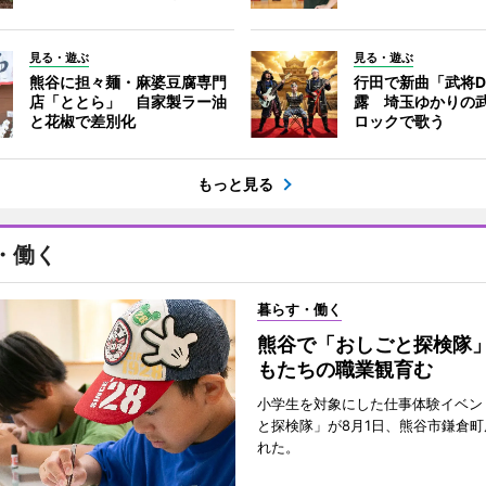
見る・遊ぶ
見る・遊ぶ
熊谷に担々麺・麻婆豆腐専門
行田で新曲「武将
店「ととら」 自家製ラー油
露 埼玉ゆかりの
と花椒で差別化
ロックで歌う
もっと見る
・働く
暮らす・働く
熊谷で「おしごと探検隊
もたちの職業観育む
小学生を対象にした仕事体験イベン
と探検隊」が8月1日、熊谷市鎌倉
れた。