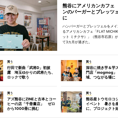
熊谷にアメリカンカフェ
ンのバーガーとプレッツ
に
ハンバーガーとプレッツェルをメイ
るアメリカンカフェ「FLAT MICHI
ット ミチクサ）」（熊谷市石原）
て3カ月が過ぎた。
買う
買う
行田で新曲「武将D」初披
深谷に焼き芋＆芋
露 埼玉ゆかりの武将たち、
門店「mogmog
ロックで歌う
域、つながる場に
買う
買う
アズ熊谷にZINEと古本とコー
熊谷産トウモロコ
ヒーの店「千冊書店」 ゼロ
イベント 暑さを
から1000冊に挑む
に、プロジェクト