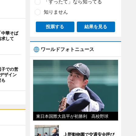
「すったて」なら知ってる
知りません
投票する
結果を見る
「中華そば
追求して
ワールドフォトニュース
親子での営
猫デザイン
売も
東日本国際大昌平が初勝利 高校野球
上野動物園で交通安全呼び