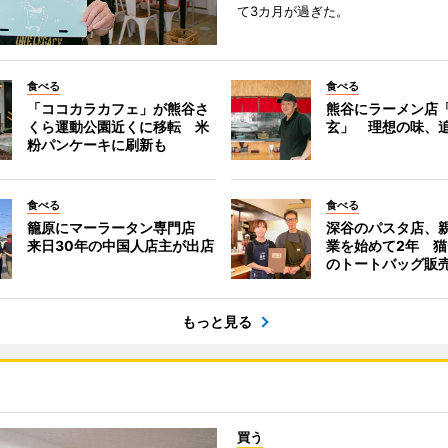
て3カ月が過ぎた。
食べる
食べる
「ココカラカフェ」が熊谷さ
熊谷にラーメン店
くら運動公園近くに移転 米
玄」 理想の味、
粉パンケーキに刷新も
食べる
食べる
籠原にマーラータン専門店
深谷のパスタ店、
来日30年の中国人店主が出店
業を始めて2年 
のトートバッグ販
もっと見る
買う