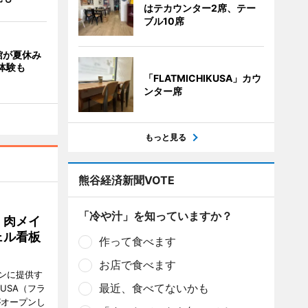
はテカウンター2席、テー
ブル10席
館が夏休み
体験も
「FLATMICHIKUSA」カウ
ンター席
もっと見る
熊谷経済新聞VOTE
「冷や汁」を知っていますか？
 肉メイ
ェル看板
作って食べます
お店で食べます
ンに提供す
最近、食べてないかも
KUSA（フラ
がオープンし