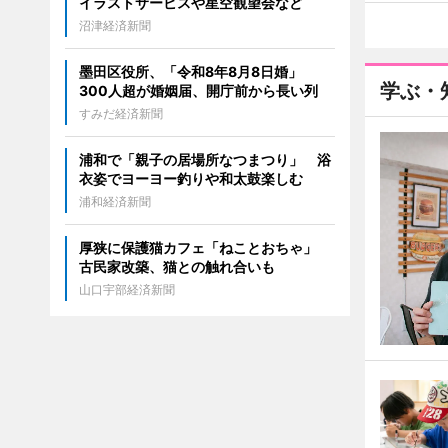
イラストサービスや星空観望会など
沼津経済新聞
墨田区役所、「令和8年8月8日婚」
学ぶ・
300人超が婚姻届、開庁前から長い列
すみだ経済新聞
浦和で「親子の居場所なつまつり」 浴
衣姿でヨーヨー釣りや和太鼓楽しむ
浦和経済新聞
厚狭に保護猫カフェ「ねことおちゃ」
古民家改築、猫との触れ合いも
山口宇部経済新聞