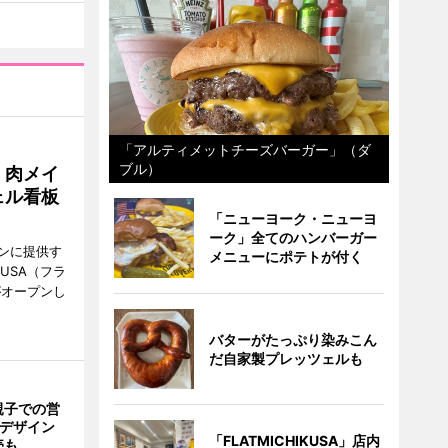
「アルティメットチーズバーガー」（ダ
ブル）
 肉メイ
ェル看板
「ニューヨーク・ニューヨ
ーク」全てのハンバーガー
ンに提供す
メニューにポテトが付く
KUSA（フラ
がオープンし
バターがたっぷり染みこん
だ自家製プレッツェルも
親子での営
猫デザイン
「FLATMICHIKUSA」店内
売も