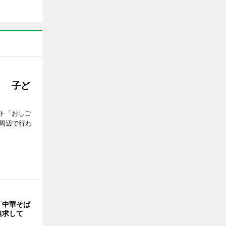
」 子ど
ト「おしご
町周辺で行わ
「中華そば
追求して