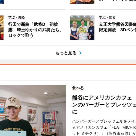
学ぶ・知る
学ぶ・知る
行田で新曲「武将D」初披
立正大学熊谷図書
露 埼玉ゆかりの武将たち、
限定開放 3Dペン
ロックで歌う
もっと見る
食べる
熊谷にアメリカンカフェ
ンのバーガーとプレッツ
に
ハンバーガーとプレッツェルをメイ
るアメリカンカフェ「FLAT MICHI
ット ミチクサ）」（熊谷市石原）