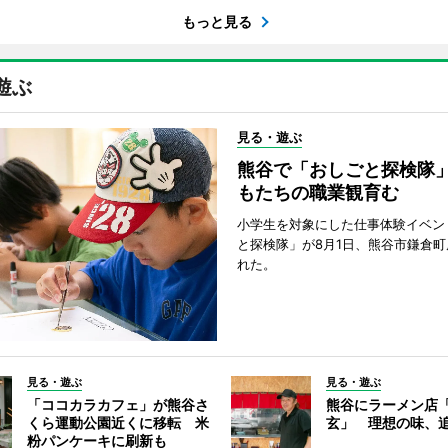
もっと見る
遊ぶ
見る・遊ぶ
熊谷で「おしごと探検隊
もたちの職業観育む
小学生を対象にした仕事体験イベン
と探検隊」が8月1日、熊谷市鎌倉
れた。
見る・遊ぶ
見る・遊ぶ
「ココカラカフェ」が熊谷さ
熊谷にラーメン店
くら運動公園近くに移転 米
玄」 理想の味、
粉パンケーキに刷新も