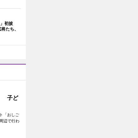
D」初披
武将たち、
」 子ど
ト「おしご
町周辺で行わ