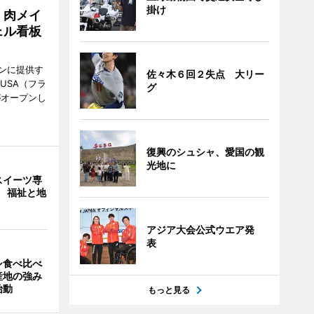
掛け
 肉メイ
ェル看板
ンに提供す
佐々木６回２失点 大リー
KUSA（フラ
グ
がオープンし
復興のシュシャ、愛国の観
光地に
スイーツ専
」 福祉と地
アジア大会公式ウエア発
表
シ食べ比べ
産地の強み
始動
もっと見る