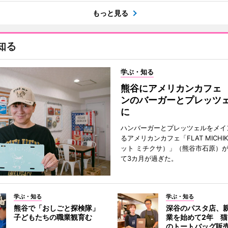
もっと見る
知る
学ぶ・知る
熊谷にアメリカンカフェ
ンのバーガーとプレッツ
に
ハンバーガーとプレッツェルをメイ
るアメリカンカフェ「FLAT MICHI
ット ミチクサ）」（熊谷市石原）
て3カ月が過ぎた。
学ぶ・知る
学ぶ・知る
熊谷で「おしごと探検隊」
深谷のパスタ店、
子どもたちの職業観育む
業を始めて2年 
のトートバッグ販