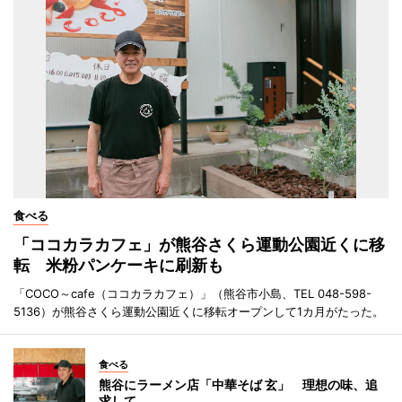
食べる
「ココカラカフェ」が熊谷さくら運動公園近くに移
転 米粉パンケーキに刷新も
「COCO～cafe（ココカラカフェ）」（熊谷市小島、TEL 048-598-
5136）が熊谷さくら運動公園近くに移転オープンして1カ月がたった。
食べる
熊谷にラーメン店「中華そば 玄」 理想の味、追
求して