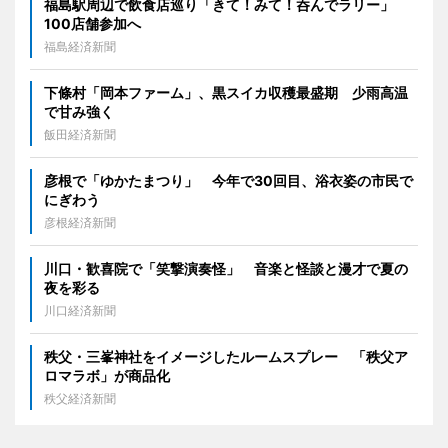
福島駅周辺で飲食店巡り「きて！みて！呑んでラリー」
100店舗参加へ
福島経済新聞
下條村「岡本ファーム」、黒スイカ収穫最盛期 少雨高温
で甘み強く
飯田経済新聞
彦根で「ゆかたまつり」 今年で30回目、浴衣姿の市民で
にぎわう
彦根経済新聞
川口・歓喜院で「笑撃演奏怪」 音楽と怪談と漫才で夏の
夜を彩る
川口経済新聞
秩父・三峯神社をイメージしたルームスプレー 「秩父ア
ロマラボ」が商品化
秩父経済新聞