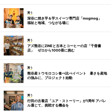
買う
深谷に焼き芋＆芋スイーツ専門店「mogmog」
福祉と地域、つながる場に
買う
アズ熊谷にZINEと古本とコーヒーの店「千冊書
店」 ゼロから1000冊に挑む
買う
熊谷産トウモロコシ食べ比べイベント 暑さを産地
の強みに、プロジェクト始動
買う
行田の古着店「ユア・ストーリー」が1周年 アパレ
ル通じて、挑戦する機会を