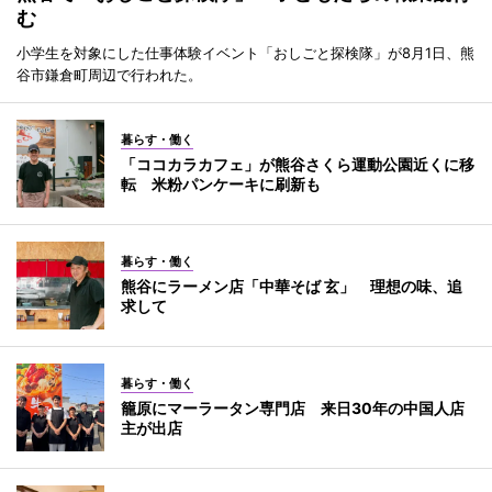
む
小学生を対象にした仕事体験イベント「おしごと探検隊」が8月1日、熊
谷市鎌倉町周辺で行われた。
暮らす・働く
「ココカラカフェ」が熊谷さくら運動公園近くに移
転 米粉パンケーキに刷新も
暮らす・働く
熊谷にラーメン店「中華そば 玄」 理想の味、追
求して
暮らす・働く
籠原にマーラータン専門店 来日30年の中国人店
主が出店