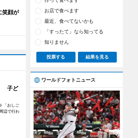
作って食べます
お店で食べます
に笑顔が
最近、食べてないかも
「すったて」なら知ってる
知りません
投票する
結果を見る
ワールドフォトニュース
」 子ど
ト「おしご
町周辺で行わ