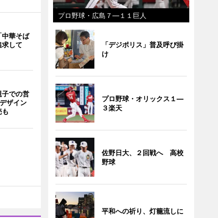
プロ野球・広島７―１１巨人
「中華そば
「デジポリス」普及呼び掛
追求して
け
親子での営
プロ野球・オリックス１―
猫デザイン
３楽天
売も
佐野日大、２回戦へ 高校
野球
平和への祈り、灯籠流しに