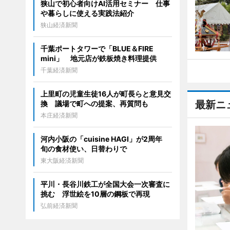
狭山で初心者向けAI活用セミナー 仕事
や暮らしに使える実践法紹介
狭山経済新聞
千葉ポートタワーで「BLUE＆FIRE
mini」 地元店が鉄板焼き料理提供
千葉経済新聞
上里町の児童生徒16人が町長らと意見交
最新ニ
換 議場で町への提案、再質問も
本庄経済新聞
河内小阪の「cuisine HAGI」が2周年
旬の食材使い、日替わりで
東大阪経済新聞
平川・長谷川鉄工が全国大会一次審査に
挑む 浮世絵を10層の鋼板で再現
弘前経済新聞