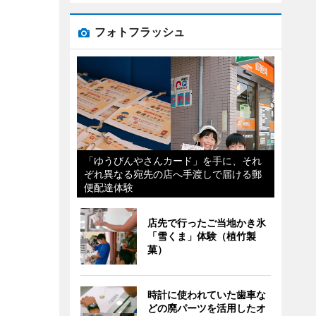
フォトフラッシュ
「ゆうびんやさんカード」を手に、それ
ぞれ異なる宛先の店へ手渡しで届ける郵
便配達体験
店先で行ったご当地かき氷
「雪くま」体験（植竹製
菓）
時計に使われていた歯車な
どの廃パーツを活用したオ