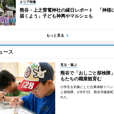
エリア特集
熊谷・上之雷電神社の縁日レポート 「神様
届くよう」子ども神輿やマルシェも
もっと見る
ュース
見る・遊ぶ
熊谷で「おしごと探検隊
もたちの職業観育む
小学生を対象にした仕事体験イベン
と探検隊」が8月1日、熊谷市鎌倉
れた。