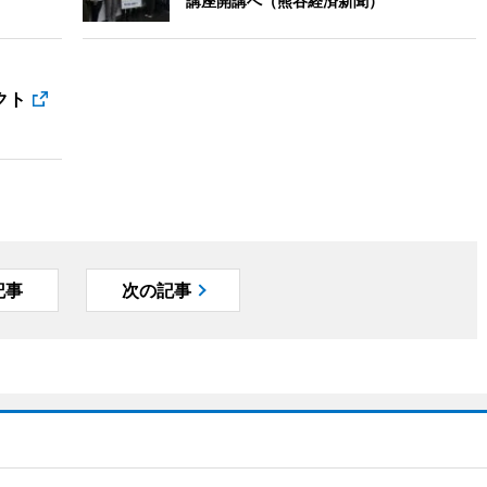
）
講座開講へ（熊谷経済新聞）
クト
記事
次の記事