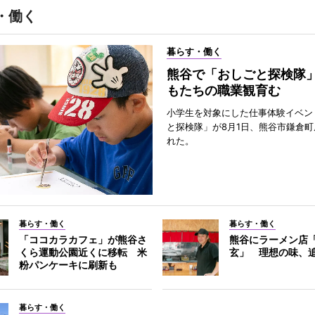
・働く
暮らす・働く
熊谷で「おしごと探検隊
もたちの職業観育む
小学生を対象にした仕事体験イベン
と探検隊」が8月1日、熊谷市鎌倉
れた。
暮らす・働く
暮らす・働く
「ココカラカフェ」が熊谷さ
熊谷にラーメン店
くら運動公園近くに移転 米
玄」 理想の味、
粉パンケーキに刷新も
暮らす・働く