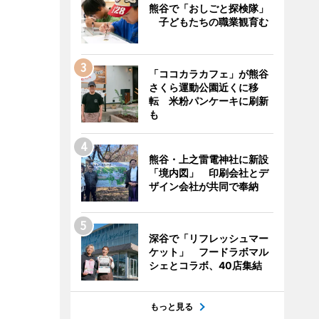
熊谷で「おしごと探検隊」
子どもたちの職業観育む
「ココカラカフェ」が熊谷
さくら運動公園近くに移
転 米粉パンケーキに刷新
も
熊谷・上之雷電神社に新設
「境内図」 印刷会社とデ
ザイン会社が共同で奉納
深谷で「リフレッシュマー
ケット」 フードラボマル
シェとコラボ、40店集結
もっと見る