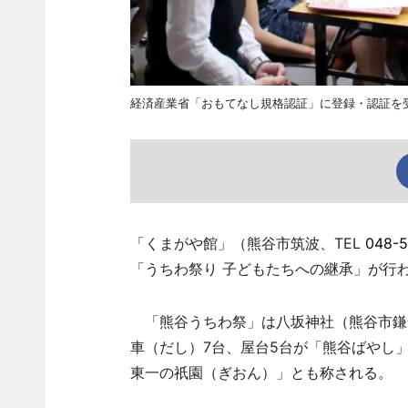
経済産業省「おもてなし規格認証」に登録・認証を
「くまがや館」（熊谷市筑波、TEL
048-5
「うちわ祭り 子どもたちへの継承」が行わ
「熊谷うちわ祭」は八坂神社（熊谷市鎌倉
車（だし）7台、屋台5台が「熊谷ばやし
東一の祇園（ぎおん）」とも称される。