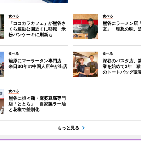
食べる
食べる
「ココカラカフェ」が熊谷さ
熊谷にラーメン店
くら運動公園近くに移転 米
玄」 理想の味、
粉パンケーキに刷新も
食べる
食べる
籠原にマーラータン専門店
深谷のパスタ店、
来日30年の中国人店主が出店
業を始めて2年 
のトートバッグ販
食べる
熊谷に担々麺・麻婆豆腐専門
店「ととら」 自家製ラー油
と花椒で差別化
もっと見る