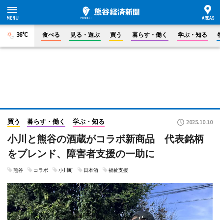
36°C
食べる
見る・遊ぶ
買う
暮らす・働く
学ぶ・知る
買う
暮らす・働く
学ぶ・知る
2025.10.10
小川と熊谷の酒蔵がコラボ新商品 代表銘柄
をブレンド、障害者支援の一助に
熊谷
コラボ
小川町
日本酒
福祉支援