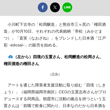
小川町下古寺の「松岡醸造」と熊谷市三ヶ尻の「権田酒
造」が10月10日、それぞれの代表銘柄「帝松（みかどま
つ）」「直実（なおざね）」をブレンドした日本酒「江戸
彩 -edosai-」の販売を始める。
（左から）四境の玉置さん、松岡醸造の松岡さん、
権田酒造の権田さん
［広告］
アートを通じた障害者支援活動に取り組む「四境（しき
ょう）」（福岡県福岡市南区）CEOの玉置志布さんがプロ
デュースする同商品。朝霞市に活動の拠点を持つという玉
置さんは「前職で飲食に関わり、日本なのだから日本酒を