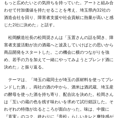
もっと広めたいとの気持ちを持っていた。アートと組み合
わせて付加価値を持たせることを考え、埼玉県内32社の
酒造会社を回り、障害者支援や社会貢献に熱量が高いと感
じた2社に決めた」と話す。
松岡醸造社長の松岡奨さんは「玉置さんの話を聞き、障
害者支援活動が次の酒蔵へと波及していけばとの思いから
商品開発をスタートした。この機会に横のつながりを強
め、若手の力を加えて一緒にやってみようとブレンド酒に
決めた」と振り返る。
テーマは、「埼玉の蔵同士が埼玉の原材料を使ってブレ
ンドした酒」。両社の酒の中から、酒米は酒武蔵、埼玉産
の酵母を使った酒を持ち寄り、配合比を決めた。松岡さん
は「互いの蔵の色を残す味わいを求めて試行錯誤した。そ
れぞれの特徴が出るところが面白かった。味は、中腹に
『直実』のコク、終わりに『帝松』らしいキレと爽快感が