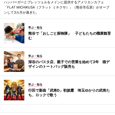
ハンバーガーとプレッツェルをメインに提供するアメリカンカフェ
「FLAT MICHIKUSA（フラット ミチクサ）」（熊谷市石原）がオープ
ンして3カ月が過ぎた。
学ぶ・知る
熊谷で「おしごと探検隊」 子どもたちの職業観育
む
学ぶ・知る
深谷のパスタ店、親子での営業を始めて2年 猫デ
ザインのトートバッグ販売も
学ぶ・知る
行田で新曲「武将D」初披露 埼玉ゆかりの武将た
ち、ロックで歌う