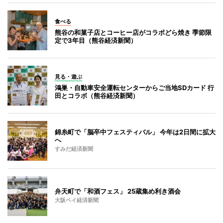
食べる
熊谷の和菓子店とコーヒー店がコラボどら焼き 季節限
定で3年目（熊谷経済新聞）
見る・遊ぶ
鴻巣・自動車安全運転センターからご当地SDカード 行
田とコラボ（熊谷経済新聞）
錦糸町で「脳卒中フェスティバル」 今年は2日間に拡大
へ
すみだ経済新聞
弁天町で「和酒フェス」 25蔵集め利き酒会
大阪ベイ経済新聞