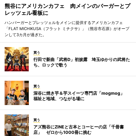
熊谷にアメリカンカフェ 肉メインのバーガーとプ
レッツェル看板に
ハンバーガーとプレッツェルをメインに提供するアメリカンカフェ
「FLAT MICHIKUSA（フラット ミチクサ）」（熊谷市石原）がオープ
ンして3カ月が過ぎた。
買う
行田で新曲「武将D」初披露 埼玉ゆかりの武将た
ち、ロックで歌う
買う
深谷に焼き芋＆芋スイーツ専門店「mogmog」
福祉と地域、つながる場に
買う
アズ熊谷にZINEと古本とコーヒーの店「千冊書
店」 ゼロから1000冊に挑む