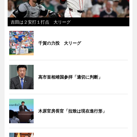
吉田は２安打１打点 大リーグ
千賀の力投 大リーグ
高市首相靖国参拝「適切に判断」
木原官房長官「拉致は現在進行形」