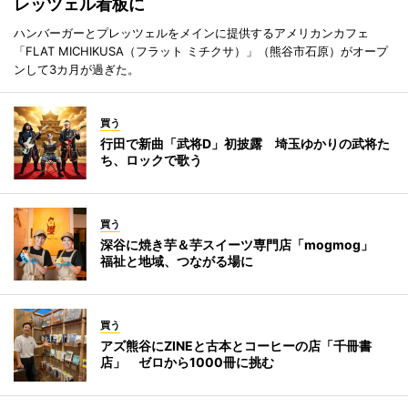
レッツェル看板に
ハンバーガーとプレッツェルをメインに提供するアメリカンカフェ
「FLAT MICHIKUSA（フラット ミチクサ）」（熊谷市石原）がオープ
ンして3カ月が過ぎた。
買う
行田で新曲「武将D」初披露 埼玉ゆかりの武将た
ち、ロックで歌う
買う
深谷に焼き芋＆芋スイーツ専門店「mogmog」
福祉と地域、つながる場に
買う
アズ熊谷にZINEと古本とコーヒーの店「千冊書
店」 ゼロから1000冊に挑む