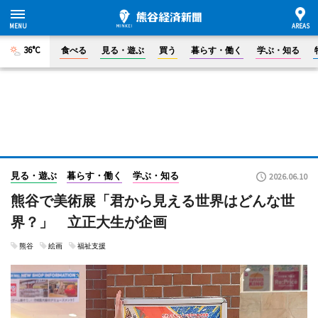
36°C
食べる
見る・遊ぶ
買う
暮らす・働く
学ぶ・知る
見る・遊ぶ
暮らす・働く
学ぶ・知る
2026.06.10
熊谷で美術展「君から見える世界はどんな世
界？」 立正大生が企画
熊谷
絵画
福祉支援