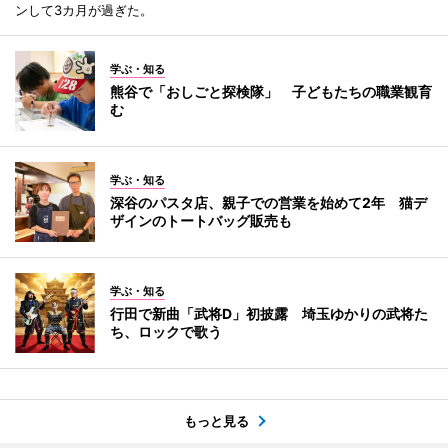
ンして3カ月が過ぎた。
学ぶ・知る
熊谷で「おしごと探検隊」 子どもたちの職業観育
む
学ぶ・知る
深谷のパスタ店、親子での営業を始めて2年 猫デ
ザインのトートバッグ販売も
学ぶ・知る
行田で新曲「武将D」初披露 埼玉ゆかりの武将た
ち、ロックで歌う
もっと見る