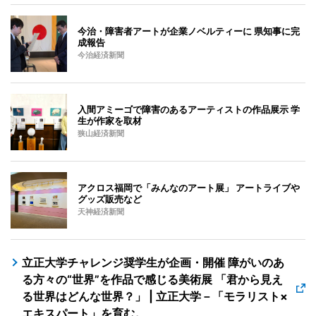
今治・障害者アートが企業ノベルティーに 県知事に完
成報告
今治経済新聞
入間アミーゴで障害のあるアーティストの作品展示 学
生が作家を取材
狭山経済新聞
アクロス福岡で「みんなのアート展」 アートライブや
グッズ販売など
天神経済新聞
立正大学チャレンジ奨学生が企画・開催 障がいのあ
る方々の“世界”を作品で感じる美術展 「君から見え
る世界はどんな世界？」 | 立正大学－「モラリスト×
エキスパート」を育む。