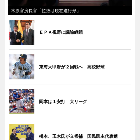
木原官房長官「拉致は現在進行形」
ＥＰＡ視野に議論継続
東海大甲府が２回戦へ 高校野球
岡本は１安打 大リーグ
橋本、玉木氏が立候補 国民民主代表選