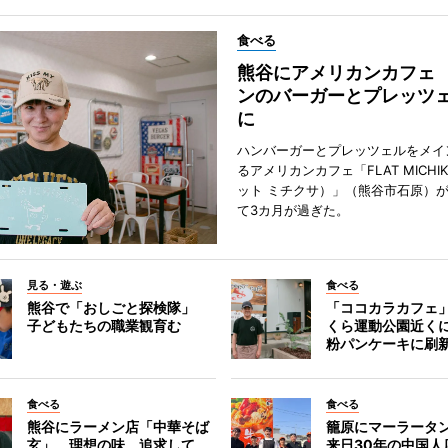
食べる
熊谷にアメリカンカフェ
ンのバーガーとプレッツ
に
ハンバーガーとプレッツェルをメイ
るアメリカンカフェ「FLAT MICHI
ット ミチクサ）」（熊谷市石原）
て3カ月が過ぎた。
見る・遊ぶ
食べる
熊谷で「おしごと探検隊」
「ココカラカフェ
子どもたちの職業観育む
くら運動公園近く
粉パンケーキに刷
食べる
食べる
熊谷にラーメン店「中華そば
籠原にマーラータ
玄」 理想の味、追求して
来日30年の中国人