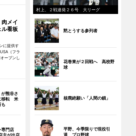
村上、２戦連発２６号 大リーグ
 肉メイ
ェル看板
黙とうする参列者
ンに提供す
KUSA（フラ
がオープンし
花巻東が２回戦へ 高校野
球
」が熊谷さ
核廃絶願い「人間の鎖」
に移転 米
新も
平野、今季限りで現役引
ン専門店
退 プロ野球
店主が出店