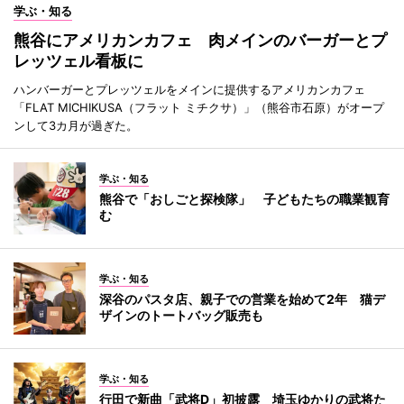
学ぶ・知る
熊谷にアメリカンカフェ 肉メインのバーガーとプ
レッツェル看板に
ハンバーガーとプレッツェルをメインに提供するアメリカンカフェ
「FLAT MICHIKUSA（フラット ミチクサ）」（熊谷市石原）がオープ
ンして3カ月が過ぎた。
学ぶ・知る
熊谷で「おしごと探検隊」 子どもたちの職業観育
む
学ぶ・知る
深谷のパスタ店、親子での営業を始めて2年 猫デ
ザインのトートバッグ販売も
学ぶ・知る
行田で新曲「武将D」初披露 埼玉ゆかりの武将た