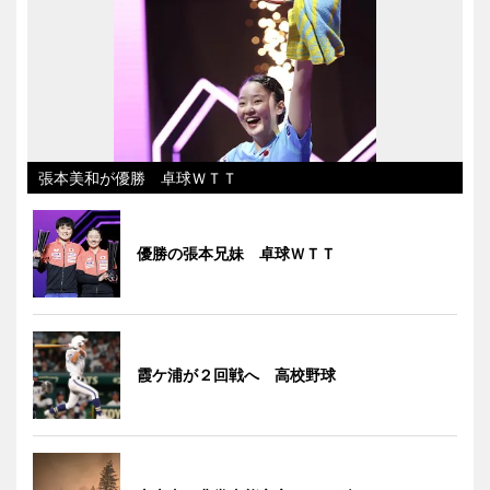
張本美和が優勝 卓球ＷＴＴ
優勝の張本兄妹 卓球ＷＴＴ
霞ケ浦が２回戦へ 高校野球