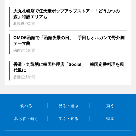
大丸札幌店で任天堂ポップアップストア 「どうぶつの
森」特設エリアも
札幌経済新聞
OMO5函館で「函館夜景の日」 手回しオルガンで野外劇
テーマ曲
函館経済新聞
香港・九龍塘に韓国料理店「Social」 韓国定番料理を現
代風に
香港経済新聞
食べる
見る・遊ぶ
買う
暮らす・働く
学ぶ・知る
特集