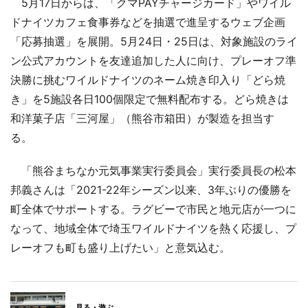
5月17日からは、「クマPAYチャージカード」やワイル
ドナイツカフェ食事券などを抽選で進呈するウェブ企画
「応募抽選」を展開。5月24日・25日は、対象施設のライ
ン公式アカウントを友達追加した人に向け、プレーオフ準
決勝に挑むワイルドナイツのネーム焼き印入り「どら焼
き」を5施設各日100個限定で無料配布する。どら焼きは
和洋菓子店「三河屋」（熊谷市箱田）が製造を担当す
る。
「熊谷まちなか元気事業実行委員会」実行委員長の松本
邦義さんは「2021-22年シーズン以来、3年ぶりの優勝を
町全体でサポートする。ラグビーで市民と地元店が一つに
なって、地域全体で埼玉ワイルドナイツを熱く応援し、プ
レーオフも町も盛り上げたい」と意気込む。
見る・遊ぶ