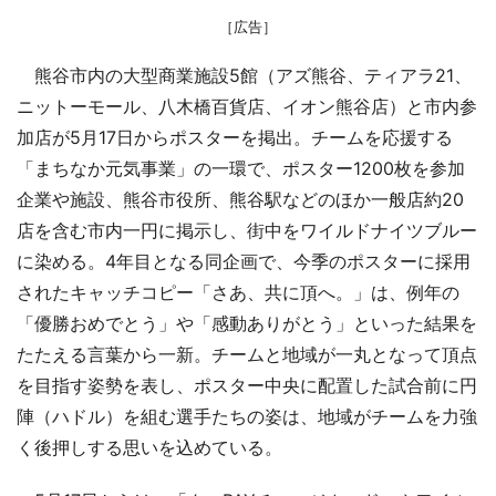
［広告］
熊谷市内の大型商業施設5館（アズ熊谷、ティアラ21、
ニットーモール、八木橋百貨店、イオン熊谷店）と市内参
加店が5月17日からポスターを掲出。チームを応援する
「まちなか元気事業」の一環で、ポスター1200枚を参加
企業や施設、熊谷市役所、熊谷駅などのほか一般店約20
店を含む市内一円に掲示し、街中をワイルドナイツブルー
に染める。4年目となる同企画で、今季のポスターに採用
されたキャッチコピー「さあ、共に頂へ。」は、例年の
「優勝おめでとう」や「感動ありがとう」といった結果を
たたえる言葉から一新。チームと地域が一丸となって頂点
を目指す姿勢を表し、ポスター中央に配置した試合前に円
陣（ハドル）を組む選手たちの姿は、地域がチームを力強
く後押しする思いを込めている。