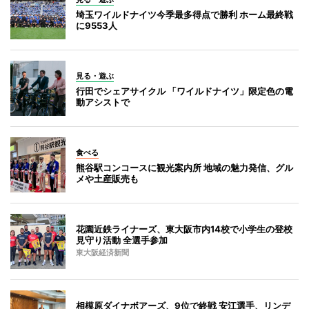
埼玉ワイルドナイツ今季最多得点で勝利 ホーム最終戦
に9553人
見る・遊ぶ
行田でシェアサイクル 「ワイルドナイツ」限定色の電
動アシストで
食べる
熊谷駅コンコースに観光案内所 地域の魅力発信、グル
メや土産販売も
花園近鉄ライナーズ、東大阪市内14校で小学生の登校
見守り活動 全選手参加
東大阪経済新聞
相模原ダイナボアーズ、9位で終戦 安江選手、リンデ