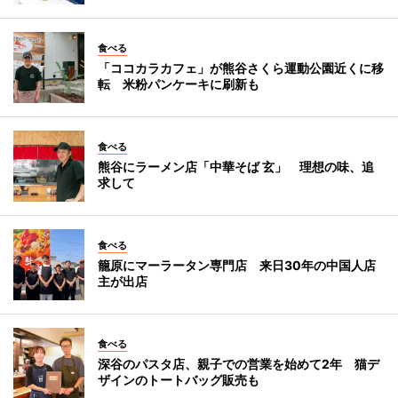
食べる
「ココカラカフェ」が熊谷さくら運動公園近くに移
転 米粉パンケーキに刷新も
食べる
熊谷にラーメン店「中華そば 玄」 理想の味、追
求して
食べる
籠原にマーラータン専門店 来日30年の中国人店
主が出店
食べる
深谷のパスタ店、親子での営業を始めて2年 猫デ
ザインのトートバッグ販売も