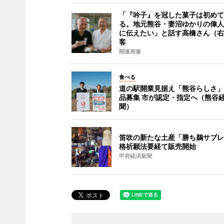
「『吟子』を冠した菓子は初めて
る。地元熊谷・妻沼ゆかりの偉人
に伝えたい」と話す高橋さん（右
客
関連画像
食べる
道の駅開業見据え「熊谷らしさ」
品募集 市が認定・指定へ（熊谷
聞）
笛吹の新たな土産「勝ち鵜サブレ
格祈願法要経て販売開始
甲府経済新聞