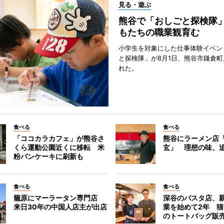
見る・遊ぶ
熊谷で「おしごと探検隊
もたちの職業観育む
小学生を対象にした仕事体験イベン
と探検隊」が8月1日、熊谷市鎌倉
れた。
食べる
食べる
「ココカラカフェ」が熊谷さ
熊谷にラーメン店
くら運動公園近くに移転 米
玄」 理想の味、
粉パンケーキに刷新も
食べる
食べる
籠原にマーラータン専門店
深谷のパスタ店、
来日30年の中国人店主が出店
業を始めて2年 
のトートバッグ販