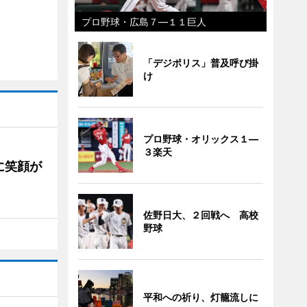
プロ野球・広島７―１１巨人
「デジポリス」普及呼び掛
け
プロ野球・オリックス１―
３楽天
に笑顔が
佐野日大、２回戦へ 高校
野球
平和への祈り、灯籠流しに