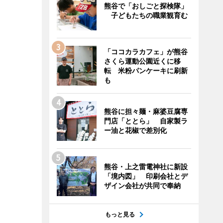
熊谷で「おしごと探検隊」
子どもたちの職業観育む
「ココカラカフェ」が熊谷
さくら運動公園近くに移
転 米粉パンケーキに刷新
も
熊谷に担々麺・麻婆豆腐専
門店「ととら」 自家製ラ
ー油と花椒で差別化
熊谷・上之雷電神社に新設
「境内図」 印刷会社とデ
ザイン会社が共同で奉納
もっと見る