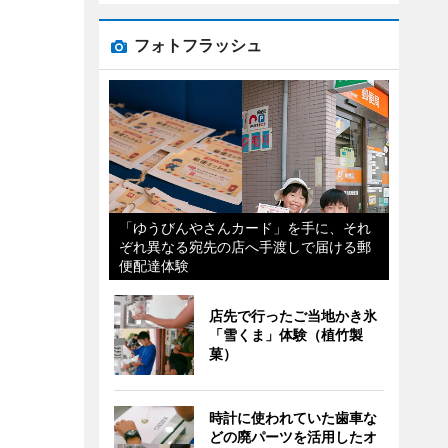
フォトフラッシュ
「ゆうびんやさんカード」を手に、それ
ぞれ異なる宛先の店へ手渡しで届ける郵
便配達体験
店先で行ったご当地かき氷
「雪くま」体験（植竹製
菓）
時計に使われていた歯車な
どの廃パーツを活用したオ