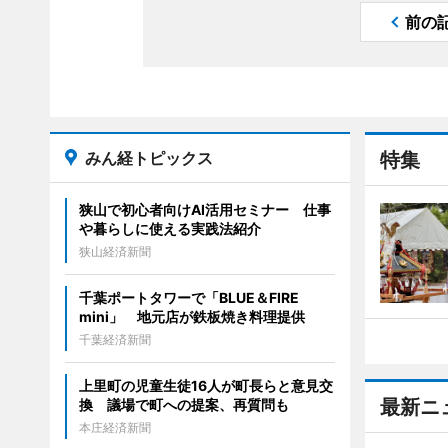
前の
みん経トピックス
特集
狭山で初心者向けAI活用セミナー 仕事
や暮らしに使える実践法紹介
狭山経済新聞
千葉ポートタワーで「BLUE＆FIRE
mini」 地元店が鉄板焼き料理提供
千葉経済新聞
上里町の児童生徒16人が町長らと意見交
最新ニ
換 議場で町への提案、再質問も
本庄経済新聞