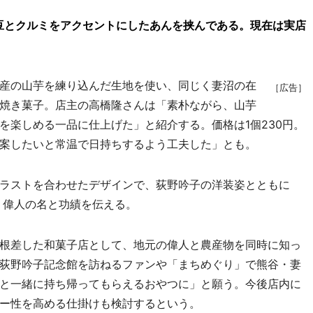
豆とクルミをアクセントにしたあんを挟んである。現在は実店
産の山芋を練り込んだ生地を使い、同じく妻沼の在
［広告］
焼き菓子。店主の高橋隆さんは「素朴ながら、山芋
を楽しめる一品に仕上げた」と紹介する。価格は1個230円。
案したいと常温で日持ちするよう工夫した」とも。
ラストを合わせたデザインで、荻野吟子の洋装姿とともに
、偉人の名と功績を伝える。
根差した和菓子店として、地元の偉人と農産物を同時に知っ
荻野吟子記念館を訪ねるファンや「まちめぐり」で熊谷・妻
と一緒に持ち帰ってもらえるおやつに」と願う。今後店内に
ー性を高める仕掛けも検討するという。