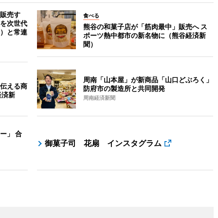
販売す
食べる
を次世代
熊谷の和菓子店が「筋肉最中」販売へ ス
）と常連
ポーツ熱中都市の新名物に（熊谷経済新
聞）
周南「山本屋」が新商品「山口どぶろく」
伝える商
防府市の製造所と共同開発
経済新
周南経済新聞
ー」 合
御菓子司 花扇 インスタグラム