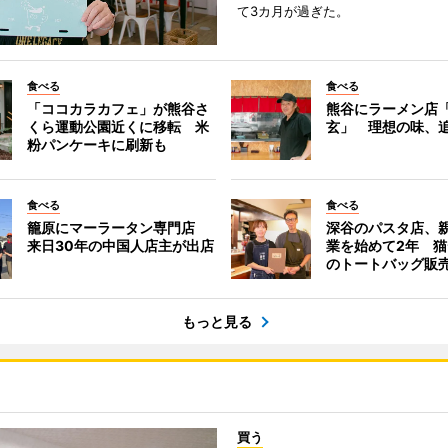
て3カ月が過ぎた。
食べる
食べる
「ココカラカフェ」が熊谷さ
熊谷にラーメン店
くら運動公園近くに移転 米
玄」 理想の味、
粉パンケーキに刷新も
食べる
食べる
籠原にマーラータン専門店
深谷のパスタ店、
来日30年の中国人店主が出店
業を始めて2年 
のトートバッグ販
もっと見る
買う