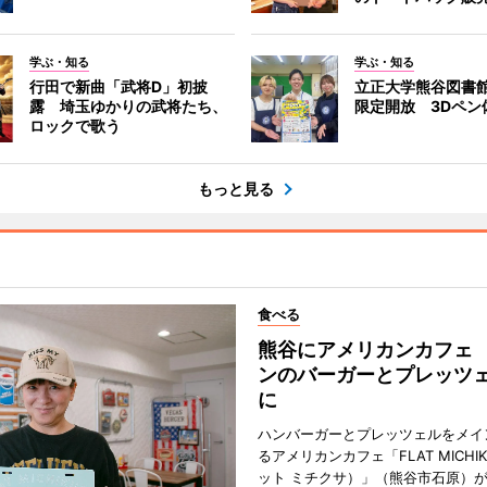
学ぶ・知る
学ぶ・知る
行田で新曲「武将D」初披
立正大学熊谷図書
露 埼玉ゆかりの武将たち、
限定開放 3Dペン
ロックで歌う
もっと見る
食べる
熊谷にアメリカンカフェ
ンのバーガーとプレッツ
に
ハンバーガーとプレッツェルをメイ
るアメリカンカフェ「FLAT MICHI
ット ミチクサ）」（熊谷市石原）