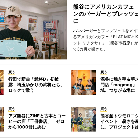
熊谷にアメリカンカフェ
ンのバーガーとプレッツ
に
ハンバーガーとプレッツェルをメイ
るアメリカンカフェ「FLAT MICHI
ット ミチクサ）」（熊谷市石原）
て3カ月が過ぎた。
買う
買う
行田で新曲「武将D」初披
深谷に焼き芋＆芋
露 埼玉ゆかりの武将たち、
門店「mogmog
ロックで歌う
域、つながる場に
買う
買う
アズ熊谷にZINEと古本とコー
熊谷産トウモロコ
ヒーの店「千冊書店」 ゼロ
イベント 暑さを
から1000冊に挑む
に、プロジェクト