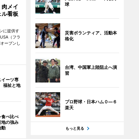
球
 肉メイ
ェル看板
ンに提供す
災害ボランティア、活動本
KUSA（フラ
格化
がオープンし
台湾、中国軍上陸阻止へ演
習
スイーツ専
」 福祉と地
プロ野球・日本ハム０―６
楽天
シ食べ比べ
産地の強み
始動
もっと見る