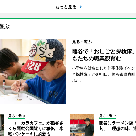
もっと見る
遊ぶ
見る・遊ぶ
熊谷で「おしごと探検隊
もたちの職業観育む
小学生を対象にした仕事体験イベン
と探検隊」が8月1日、熊谷市鎌倉
れた。
見る・遊ぶ
見る・遊ぶ
「ココカラカフェ」が熊谷さ
熊谷にラーメン店
くら運動公園近くに移転 米
玄」 理想の味、
粉パンケーキに刷新も