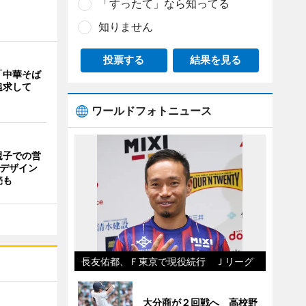
「すったて」なら知ってる
知りません
投票する
結果を見る
「中華そば
追求して
ワールドフォトニュース
親子での営
猫デザイン
売も
長友佑都、Ｆ東京で現役続行 Ｊリーグ
大分商が２回戦へ 高校野