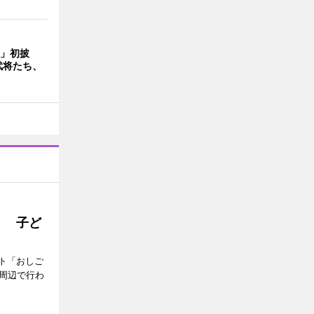
D」初披
武将たち、
」 子ど
ト「おしご
町周辺で行わ