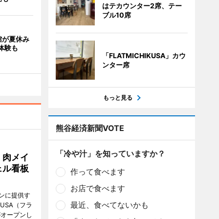
はテカウンター2席、テー
ブル10席
館が夏休み
体験も
「FLATMICHIKUSA」カウ
ンター席
もっと見る
熊谷経済新聞VOTE
「冷や汁」を知っていますか？
 肉メイ
ェル看板
作って食べます
お店で食べます
ンに提供す
最近、食べてないかも
KUSA（フラ
がオープンし