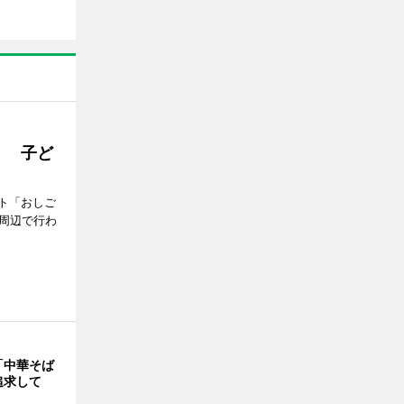
」 子ど
ト「おしご
町周辺で行わ
「中華そば
追求して