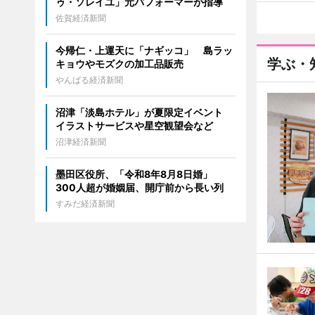
ゥ・ソレイユ」元パフォーマーが指導
佐賀経済新聞
今帰仁・上運天に「ナギッコ」 島ラッ
学ぶ・
キョウやモズクの加工品販売
やんばる経済新聞
沼津「淡島ホテル」が夏限定イベント
イラストサービスや星空観望会など
沼津経済新聞
墨田区役所、「令和8年8月8日婚」
300人超が婚姻届、開庁前から長い列
すみだ経済新聞