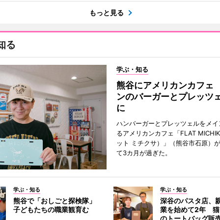
もっと見る
知る
学ぶ・知る
熊谷にアメリカンカフェ
ンのバーガーとプレッツ
に
ハンバーガーとプレッツェルをメイ
るアメリカンカフェ「FLAT MICHI
ット ミチクサ）」（熊谷市石原）
て3カ月が過ぎた。
学ぶ・知る
学ぶ・知る
熊谷で「おしごと探検隊」
深谷のパスタ店、
子どもたちの職業観育む
業を始めて2年 
のトートバッグ販