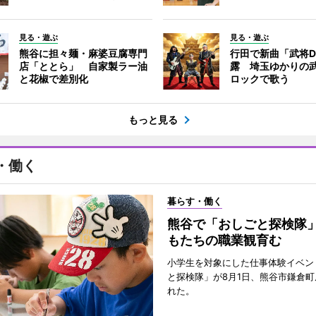
見る・遊ぶ
見る・遊ぶ
熊谷に担々麺・麻婆豆腐専門
行田で新曲「武将
店「ととら」 自家製ラー油
露 埼玉ゆかりの
と花椒で差別化
ロックで歌う
もっと見る
・働く
暮らす・働く
熊谷で「おしごと探検隊
もたちの職業観育む
小学生を対象にした仕事体験イベン
と探検隊」が8月1日、熊谷市鎌倉
れた。