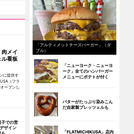
「アルティメットチーズバーガー」（ダ
ブル）
 肉メイ
ェル看板
「ニューヨーク・ニューヨ
ーク」全てのハンバーガー
ンに提供す
メニューにポテトが付く
KUSA（フラ
がオープンし
バターがたっぷり染みこん
だ自家製プレッツェルも
親子での営
猫デザイン
「FLATMICHIKUSA」店内
売も