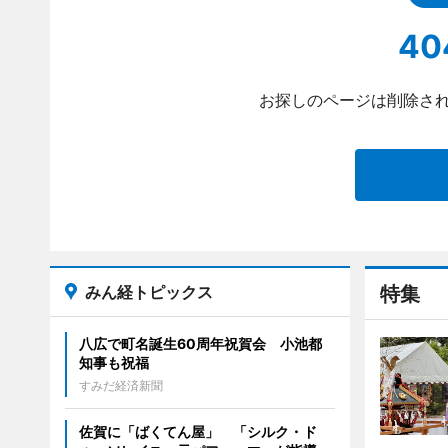
40
お探しのページは削除され
みん経トピックス
特集
八広で町名誕生60周年祝賀会 小池都
知事も祝福
すみだ経済新聞
佐賀に「ばくてん屋」 「シルク・ド