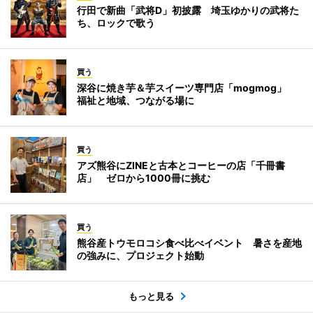
行田で新曲「武将D」初披露 埼玉ゆかりの武将た
ち、ロックで歌う
買う
深谷に焼き芋＆芋スイーツ専門店「mogmog」
福祉と地域、つながる場に
買う
アズ熊谷にZINEと古本とコーヒーの店「千冊書
店」 ゼロから1000冊に挑む
買う
熊谷産トウモロコシ食べ比べイベント 暑さを産地
の強みに、プロジェクト始動
もっと見る