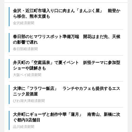
金沢・近江町市場入り口に肉まん「まんぷく屋」 能登か
ら移住、熊本支援も
金沢経済新聞
春日部のヒマワリスポット準備万端 開花はまだ先、天候
の影響で遅れ
春日部経済新聞
弁天町の「空庭温泉」で夏イベント 妖怪テーマに参加型
ショーや謎解きも
大阪ベイ経済新聞
大津に「フラワー飯店」 ランチやカフェも提供するエス
ニック居酒屋
びわ湖大津経済新聞
大井町にギョーザと創作中華「蓮月」 南青山、新橋に次
ぐ都内3店舗目
品川経済新聞