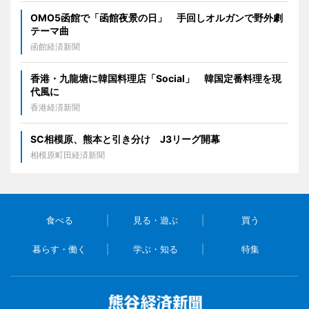
OMO5函館で「函館夜景の日」 手回しオルガンで野外劇
テーマ曲
函館経済新聞
香港・九龍塘に韓国料理店「Social」 韓国定番料理を現
代風に
香港経済新聞
SC相模原、熊本と引き分け J3リーグ開幕
相模原町田経済新聞
食べる
見る・遊ぶ
買う
暮らす・働く
学ぶ・知る
特集