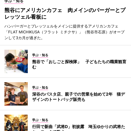
学ぶ・知る
熊谷にアメリカンカフェ 肉メインのバーガーとプ
レッツェル看板に
ハンバーガーとプレッツェルをメインに提供するアメリカンカフェ
「FLAT MICHIKUSA（フラット ミチクサ）」（熊谷市石原）がオープ
ンして3カ月が過ぎた。
学ぶ・知る
熊谷で「おしごと探検隊」 子どもたちの職業観育
む
学ぶ・知る
深谷のパスタ店、親子での営業を始めて2年 猫デ
ザインのトートバッグ販売も
学ぶ・知る
行田で新曲「武将D」初披露 埼玉ゆかりの武将た