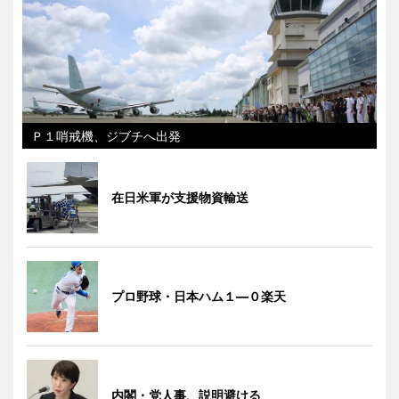
Ｐ１哨戒機、ジブチへ出発
在日米軍が支援物資輸送
プロ野球・日本ハム１―０楽天
内閣・党人事、説明避ける