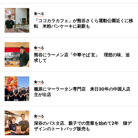
食べる
「ココカラカフェ」が熊谷さくら運動公園近くに移
転 米粉パンケーキに刷新も
食べる
熊谷にラーメン店「中華そば 玄」 理想の味、追
求して
食べる
籠原にマーラータン専門店 来日30年の中国人店
主が出店
食べる
深谷のパスタ店、親子での営業を始めて2年 猫デ
ザインのトートバッグ販売も