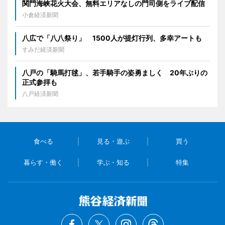
関門海峡花火大会、無料エリアなしの門司側をライブ配信
小倉経済新聞
八広で「八八祭り」 1500人が提灯行列、多幸アートも
すみだ経済新聞
八戸の「騎馬打毬」、若手騎手の姿勇ましく 20年ぶりの
正式参拝も
八戸経済新聞
食べる
見る・遊ぶ
買う
暮らす・働く
学ぶ・知る
特集