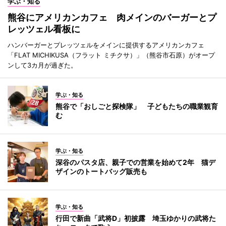
学ぶ・知る
熊谷にアメリカンカフェ 肉メインのバーガーとプ
レッツェル看板に
ハンバーガーとプレッツェルをメインに提供するアメリカンカフェ
「FLAT MICHIKUSA（フラット ミチクサ）」（熊谷市石原）がオープ
ンして3カ月が過ぎた。
学ぶ・知る
熊谷で「おしごと探検隊」 子どもたちの職業観育
む
学ぶ・知る
深谷のパスタ店、親子での営業を始めて2年 猫デ
ザインのトートバッグ販売も
学ぶ・知る
行田で新曲「武将D」初披露 埼玉ゆかりの武将た