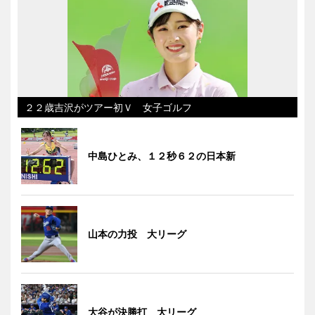
２２歳吉沢がツアー初Ｖ 女子ゴルフ
中島ひとみ、１２秒６２の日本新
山本の力投 大リーグ
大谷が決勝打 大リーグ