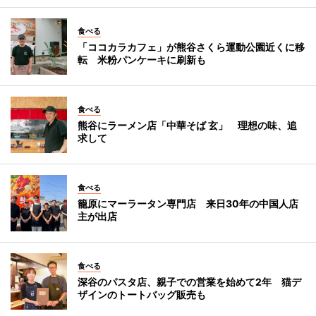
食べる
「ココカラカフェ」が熊谷さくら運動公園近くに移
転 米粉パンケーキに刷新も
食べる
熊谷にラーメン店「中華そば 玄」 理想の味、追
求して
食べる
籠原にマーラータン専門店 来日30年の中国人店
主が出店
食べる
深谷のパスタ店、親子での営業を始めて2年 猫デ
ザインのトートバッグ販売も