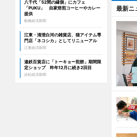
八千代「52間の縁側」にカフェ
最新ニ
「PUKU」 自家焙煎コーヒーやカレー
提供
船橋経済新聞
江東・清澄白河の雑貨店、猫アイテム専
門店「ネコシカ」としてリニューアル
江東経済新聞
遠鉄百貨店に「トーキョー煎餅」期間限
定ショップ 昨年12月に続き2回目
浜松経済新聞