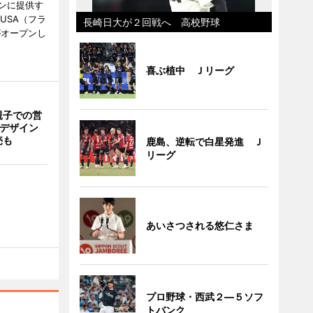
ンに提供す
KUSA（フラ
長崎日大が２回戦へ 高校野球
がオープンし
喜ぶ植中 Ｊリーグ
親子での営
猫デザイン
売も
鹿島、逆転で白星発進 Ｊ
リーグ
あいさつされる悠仁さま
プロ野球・西武２―５ソフ
トバンク