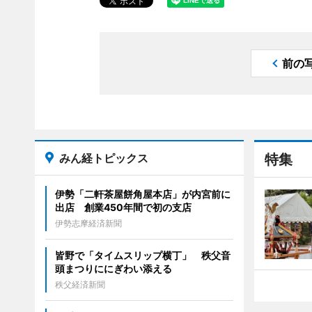
前の
みん経トピックス
特集
伊勢「二軒茶屋餅角屋本店」が内宮前に
出店 創業450年間で初の支店
伊勢志摩経済新聞
皆野で「タイムスリップ横丁」 秩父音
頭まつりににぎわい添える
秩父経済新聞