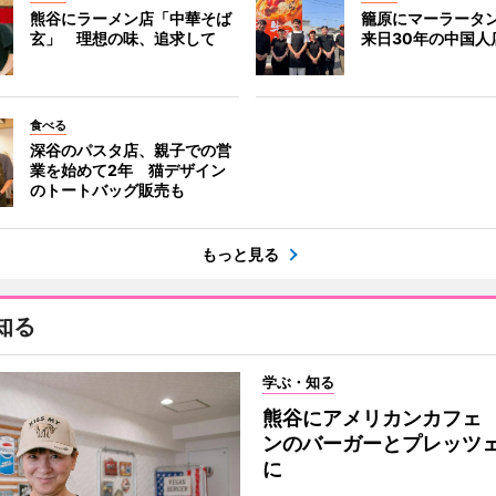
熊谷にラーメン店「中華そば
籠原にマーラータ
玄」 理想の味、追求して
来日30年の中国人
食べる
深谷のパスタ店、親子での営
業を始めて2年 猫デザイン
のトートバッグ販売も
もっと見る
知る
学ぶ・知る
熊谷にアメリカンカフェ
ンのバーガーとプレッツ
に