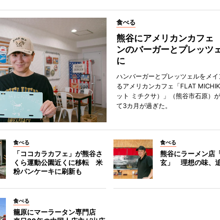
食べる
熊谷にアメリカンカフェ
ンのバーガーとプレッツ
に
ハンバーガーとプレッツェルをメイ
るアメリカンカフェ「FLAT MICHI
ット ミチクサ）」（熊谷市石原）
て3カ月が過ぎた。
食べる
食べる
「ココカラカフェ」が熊谷さ
熊谷にラーメン店
くら運動公園近くに移転 米
玄」 理想の味、
粉パンケーキに刷新も
食べる
籠原にマーラータン専門店