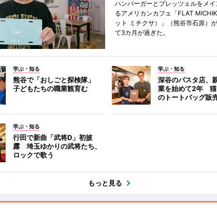
ハンバーガーとプレッツェルをメイ
るアメリカンカフェ「FLAT MICHI
ット ミチクサ）」（熊谷市石原）
て3カ月が過ぎた。
学ぶ・知る
学ぶ・知る
熊谷で「おしごと探検隊」
深谷のパスタ店、
子どもたちの職業観育む
業を始めて2年 
のトートバッグ販
学ぶ・知る
行田で新曲「武将D」初披
露 埼玉ゆかりの武将たち、
ロックで歌う
もっと見る