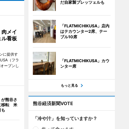
だ自家製プレッツェルも
「FLATMICHIKUSA」店内
 肉メイ
はテカウンター2席、テー
ブル10席
ェル看板
ンに提供す
KUSA（フラ
「FLATMICHIKUSA」カウ
がオープンし
ンター席
もっと見る
」が熊谷さ
熊谷経済新聞VOTE
に移転 米
新も
「冷や汁」を知っていますか？