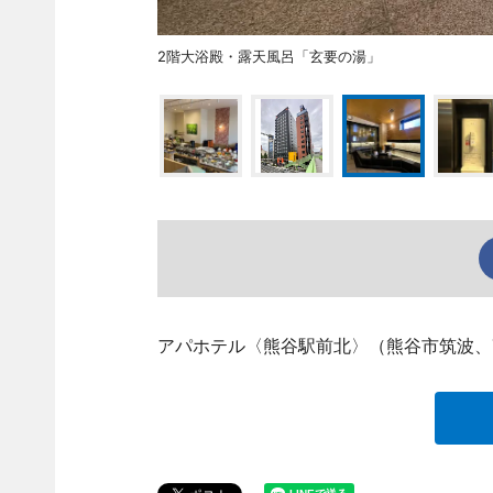
2階大浴殿・露天風呂「玄要の湯」
アパホテル〈熊谷駅前北〉（熊谷市筑波、TEL