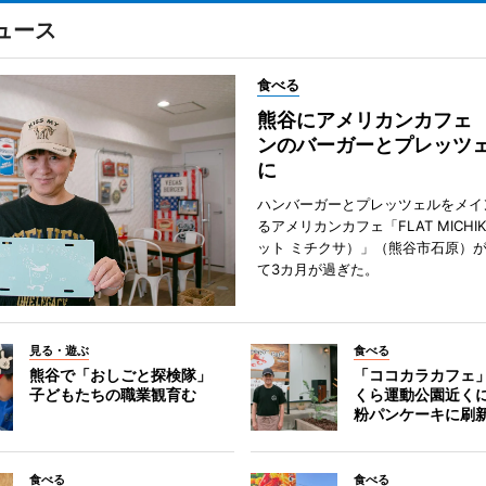
ュース
食べる
熊谷にアメリカンカフェ
ンのバーガーとプレッツ
に
ハンバーガーとプレッツェルをメイ
るアメリカンカフェ「FLAT MICHI
ット ミチクサ）」（熊谷市石原）
て3カ月が過ぎた。
見る・遊ぶ
食べる
熊谷で「おしごと探検隊」
「ココカラカフェ
子どもたちの職業観育む
くら運動公園近く
粉パンケーキに刷
食べる
食べる