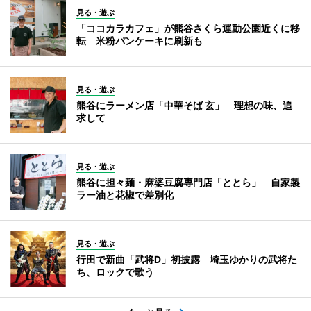
見る・遊ぶ
「ココカラカフェ」が熊谷さくら運動公園近くに移
転 米粉パンケーキに刷新も
見る・遊ぶ
熊谷にラーメン店「中華そば 玄」 理想の味、追
求して
見る・遊ぶ
熊谷に担々麺・麻婆豆腐専門店「ととら」 自家製
ラー油と花椒で差別化
見る・遊ぶ
行田で新曲「武将D」初披露 埼玉ゆかりの武将た
ち、ロックで歌う