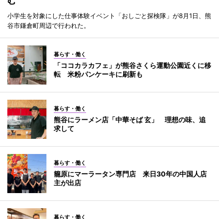
む
小学生を対象にした仕事体験イベント「おしごと探検隊」が8月1日、熊
谷市鎌倉町周辺で行われた。
暮らす・働く
「ココカラカフェ」が熊谷さくら運動公園近くに移
転 米粉パンケーキに刷新も
暮らす・働く
熊谷にラーメン店「中華そば 玄」 理想の味、追
求して
暮らす・働く
籠原にマーラータン専門店 来日30年の中国人店
主が出店
暮らす・働く