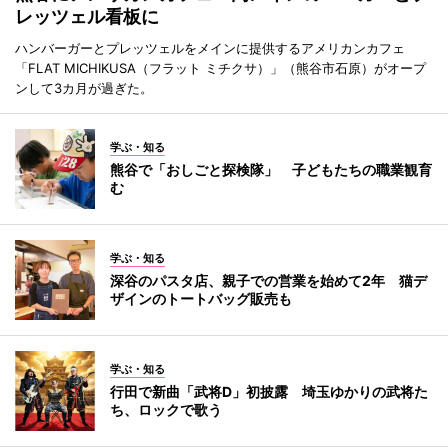
レッツェル看板に
ハンバーガーとプレッツェルをメインに提供するアメリカンカフェ
「FLAT MICHIKUSA（フラット ミチクサ）」（熊谷市石原）がオープ
ンして3カ月が過ぎた。
学ぶ・知る
熊谷で「おしごと探検隊」 子どもたちの職業観育
む
学ぶ・知る
深谷のパスタ店、親子での営業を始めて2年 猫デ
ザインのトートバッグ販売も
学ぶ・知る
行田で新曲「武将D」初披露 埼玉ゆかりの武将た
ち、ロックで歌う