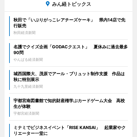
みん経トピックス
秋田で「いぶりがっこレアチーズケーキ」 県内14店で先
行販売
秋田経済新聞
名護でクイズ企画「GODACクエスト」 夏休みに過去最多
90問
やんばる経済新聞
城西国際大、茂原でアール・ブリュット制作支援 作品は
秋に特別展示
九十九里経済新聞
宇都宮南図書館で知的財産権学ぶカードゲーム大会 高校
生が体験
宇都宮経済新聞
ミナミでビジネスイベント「RISE KANSAI」 起業家やク
リエーター一堂に