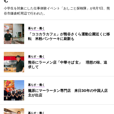
む
小学生を対象にした仕事体験イベント「おしごと探検隊」が8月1日、熊
谷市鎌倉町周辺で行われた。
暮らす・働く
「ココカラカフェ」が熊谷さくら運動公園近くに移
転 米粉パンケーキに刷新も
暮らす・働く
熊谷にラーメン店「中華そば 玄」 理想の味、追
求して
暮らす・働く
籠原にマーラータン専門店 来日30年の中国人店
主が出店
暮らす・働く