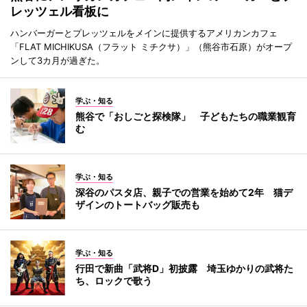
レッツェル看板に
ハンバーガーとプレッツェルをメインに提供するアメリカンカフェ
「FLAT MICHIKUSA（フラット ミチクサ）」（熊谷市石原）がオープ
ンして3カ月が過ぎた。
学ぶ・知る
熊谷で「おしごと探検隊」 子どもたちの職業観育
む
学ぶ・知る
深谷のパスタ店、親子での営業を始めて2年 猫デ
ザインのトートバッグ販売も
学ぶ・知る
行田で新曲「武将D」初披露 埼玉ゆかりの武将た
ち、ロックで歌う