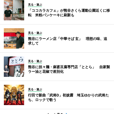
見る・遊ぶ
「ココカラカフェ」が熊谷さくら運動公園近くに移
転 米粉パンケーキに刷新も
見る・遊ぶ
熊谷にラーメン店「中華そば 玄」 理想の味、追
求して
見る・遊ぶ
熊谷に担々麺・麻婆豆腐専門店「ととら」 自家製
ラー油と花椒で差別化
見る・遊ぶ
行田で新曲「武将D」初披露 埼玉ゆかりの武将た
ち、ロックで歌う