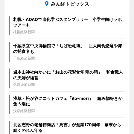
みん経トピックス
札幌・AOAOで進化学ぶスタンプラリー 小学生向けラボ
ツアーも
札幌経済新聞
千葉県立中央博物館で「ちば恐竜博」 巨大肉食恐竜や海
の捕食者も
千葉経済新聞
岩木山神社向かいに「お山の花彩食堂 龍の憩」 和食職人
の夫婦が経営
弘前経済新聞
浅草・松が谷にニットカフェ「ito-mori」 編み物好きが
集う場に
浅草経済新聞
北習志野の老舗精肉店「鳥吉」が創業170周年 幕末から
続くのれん守る