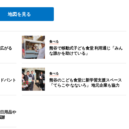
地図を見る
食べる
広がる
熊谷で移動式子ども食堂 利用通じ「みん
な誰かを助けている」
食べる
ドパント
熊谷のこども食堂に新学習支援スペース
「てらこや なないろ」 地元企業も協力
日用品や
感謝