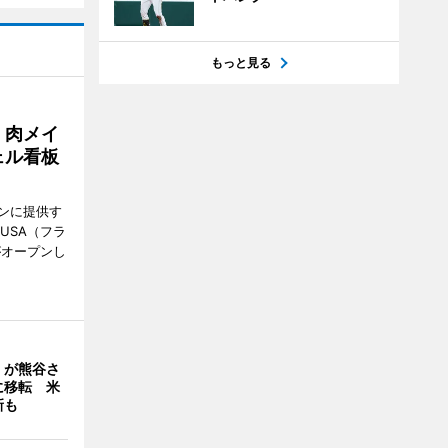
もっと見る
 肉メイ
ェル看板
ンに提供す
KUSA（フラ
がオープンし
」が熊谷さ
に移転 米
新も