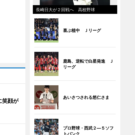
長崎日大が２回戦へ 高校野球
喜ぶ植中 Ｊリーグ
鹿島、逆転で白星発進 Ｊ
リーグ
あいさつされる悠仁さま
に笑顔が
プロ野球・西武２―５ソフ
トバンク