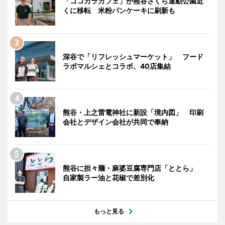
「ココカラカフェ」が熊谷さくら運動公園近
くに移転 米粉パンケーキに刷新も
深谷で「リフレッシュマーケット」 フード
ラボマルシェとコラボ、40店集結
熊谷・上之雷電神社に新設「境内図」 印刷
会社とデザイン会社が共同で奉納
熊谷に担々麺・麻婆豆腐専門店「ととら」
自家製ラー油と花椒で差別化
もっと見る