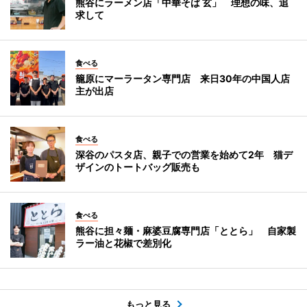
熊谷にラーメン店「中華そば 玄」 理想の味、追
求して
食べる
籠原にマーラータン専門店 来日30年の中国人店
主が出店
食べる
深谷のパスタ店、親子での営業を始めて2年 猫デ
ザインのトートバッグ販売も
食べる
熊谷に担々麺・麻婆豆腐専門店「ととら」 自家製
ラー油と花椒で差別化
もっと見る