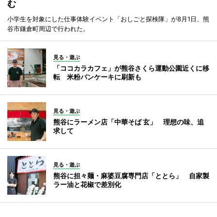
む
小学生を対象にした仕事体験イベント「おしごと探検隊」が8月1日、熊
谷市鎌倉町周辺で行われた。
見る・遊ぶ
「ココカラカフェ」が熊谷さくら運動公園近くに移
転 米粉パンケーキに刷新も
見る・遊ぶ
熊谷にラーメン店「中華そば 玄」 理想の味、追
求して
見る・遊ぶ
熊谷に担々麺・麻婆豆腐専門店「ととら」 自家製
ラー油と花椒で差別化