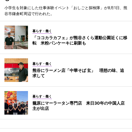
小学生を対象にした仕事体験イベント「おしごと探検隊」が8月1日、熊
谷市鎌倉町周辺で行われた。
暮らす・働く
「ココカラカフェ」が熊谷さくら運動公園近くに移
転 米粉パンケーキに刷新も
暮らす・働く
熊谷にラーメン店「中華そば 玄」 理想の味、追
求して
暮らす・働く
籠原にマーラータン専門店 来日30年の中国人店
主が出店