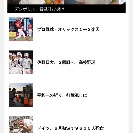
「デジポリス」普及呼び掛け
プロ野球・オリックス１―３楽天
佐野日大、２回戦へ 高校野球
平和への祈り、灯籠流しに
ドイツ、６月熱波で９６００人死亡