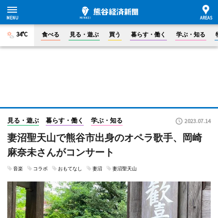
34°C
食べる
見る・遊ぶ
買う
暮らす・働く
学ぶ・知る
見る・遊ぶ
暮らす・働く
学ぶ・知る
2023.07.14
妻沼聖天山で熊谷市出身のオペラ歌手、岡崎
麻奈未さんがコンサート
音楽
コラボ
おもてなし
妻沼
妻沼聖天山