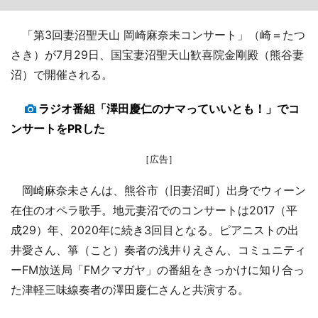
「第3回妻沼聖天山 岡崎麻奈未コンサート」（崎＝たつ
さき）が7月29日、国宝妻沼聖天山歓喜院金剛殿（熊谷妻
沼）で開催される。
ラジオ番組「澤田慶仁のナマっていいとも！」でコ
ンサートをPRした
［広告］
岡崎麻奈未さんは、熊谷市（旧妻沼町）出身でウィーン
在住のオペラ歌手。地元妻沼でのコンサートは2017（平
成29）年、2020年に続き3回目となる。ピアニストの出
井愛さん、箏（こと）奏者の浅井りえさん、コミュニティ
ーFM放送局「FMクマガヤ」の番組をきっかけに知り合っ
た津軽三味線奏者の澤田慶仁さんと共演する。