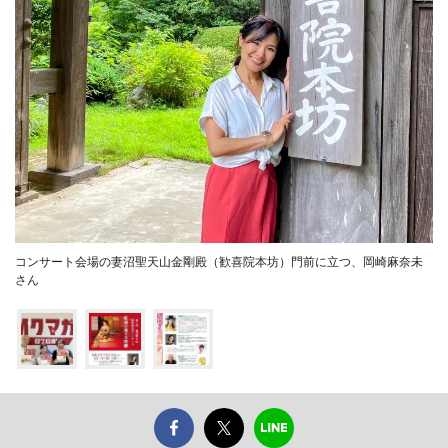
コンサート会場の妻沼聖天山金剛殿（歓喜院本坊）門前に立つ、岡崎麻奈未
さん