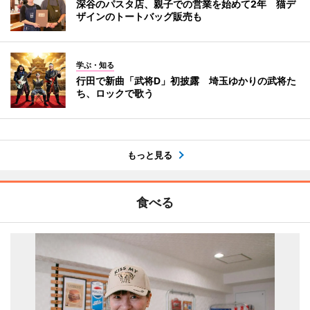
深谷のパスタ店、親子での営業を始めて2年 猫デ
ザインのトートバッグ販売も
学ぶ・知る
行田で新曲「武将D」初披露 埼玉ゆかりの武将た
ち、ロックで歌う
もっと見る
食べる