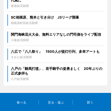
代風に
香港経済新聞
SC相模原、熊本と引き分け J3リーグ開幕
相模原町田経済新聞
関門海峡花火大会、無料エリアなしの門司側をライブ配信
小倉経済新聞
八広で「八八祭り」 1500人が提灯行列、多幸アートも
すみだ経済新聞
八戸の「騎馬打毬」、若手騎手の姿勇ましく 20年ぶりの
正式参拝も
八戸経済新聞
食べる
見る・遊ぶ
買う