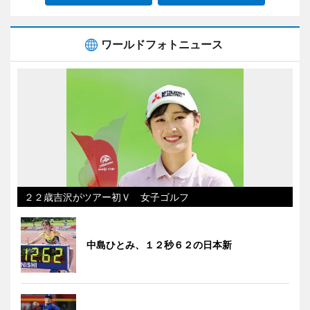
ワールドフォトニュース
２２歳吉沢がツアー初Ｖ 女子ゴルフ
中島ひとみ、１２秒６２の日本新