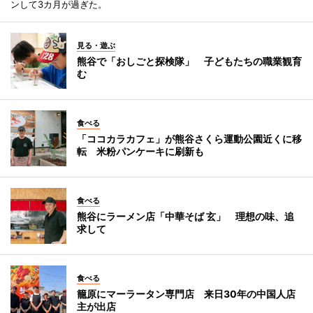
ンして3カ月が過ぎた。
見る・遊ぶ
熊谷で「おしごと探検隊」 子どもたちの職業観育
む
食べる
「ココカラカフェ」が熊谷さくら運動公園近くに移
転 米粉パンケーキに刷新も
食べる
熊谷にラーメン店「中華そば 玄」 理想の味、追
求して
食べる
籠原にマーラータン専門店 来日30年の中国人店
主が出店