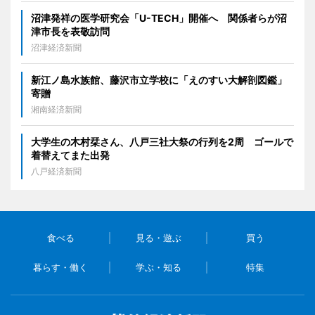
沼津発祥の医学研究会「U-TECH」開催へ 関係者らが沼
津市長を表敬訪問
沼津経済新聞
新江ノ島水族館、藤沢市立学校に「えのすい大解剖図鑑」
寄贈
湘南経済新聞
大学生の木村栞さん、八戸三社大祭の行列を2周 ゴールで
着替えてまた出発
八戸経済新聞
食べる
見る・遊ぶ
買う
暮らす・働く
学ぶ・知る
特集