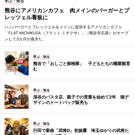
学ぶ・知る
熊谷にアメリカンカフェ 肉メインのバーガーとプ
レッツェル看板に
ハンバーガーとプレッツェルをメインに提供するアメリカンカフェ
「FLAT MICHIKUSA（フラット ミチクサ）」（熊谷市石原）がオープ
ンして3カ月が過ぎた。
学ぶ・知る
熊谷で「おしごと探検隊」 子どもたちの職業観育
む
学ぶ・知る
深谷のパスタ店、親子での営業を始めて2年 猫デ
ザインのトートバッグ販売も
学ぶ・知る
行田で新曲「武将D」初披露 埼玉ゆかりの武将た