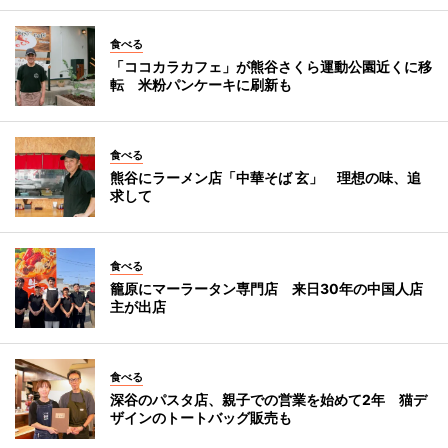
食べる
「ココカラカフェ」が熊谷さくら運動公園近くに移
転 米粉パンケーキに刷新も
食べる
熊谷にラーメン店「中華そば 玄」 理想の味、追
求して
食べる
籠原にマーラータン専門店 来日30年の中国人店
主が出店
食べる
深谷のパスタ店、親子での営業を始めて2年 猫デ
ザインのトートバッグ販売も