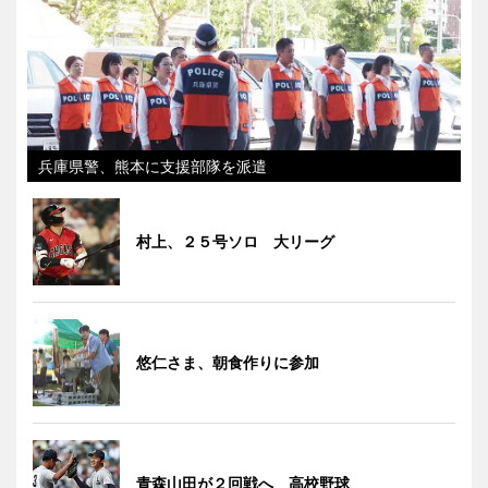
兵庫県警、熊本に支援部隊を派遣
村上、２５号ソロ 大リーグ
悠仁さま、朝食作りに参加
青森山田が２回戦へ 高校野球