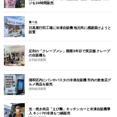
ジを24時間販売
食べる
日高屋行田工場に冷凍自販機 地元民に感謝届けようと
設置
足利の「クレープメレ」開業3年目で実店舗 クレープ
の自販機も
足利経済新聞
浦和区内にパンやパスタの冷凍自販機 市内の飲食店グ
ルメ商品を販売
浦和経済新聞
光・焼き肉店「えび壽」キッチンカーと冷凍自販機導
入 キンパや冷凍もつ鍋販売