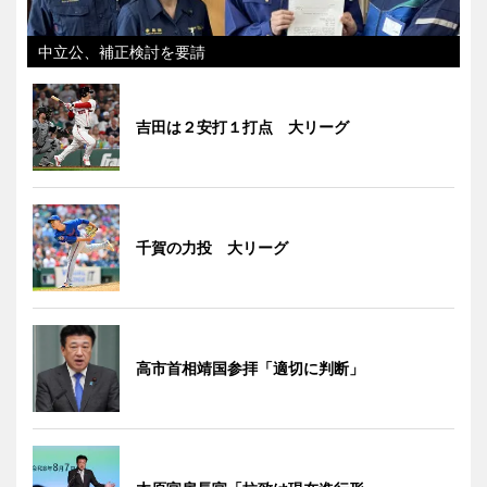
中立公、補正検討を要請
吉田は２安打１打点 大リーグ
千賀の力投 大リーグ
高市首相靖国参拝「適切に判断」