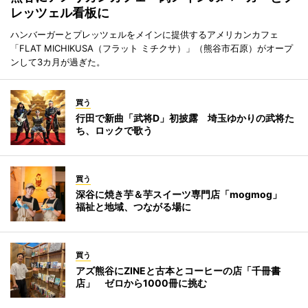
レッツェル看板に
ハンバーガーとプレッツェルをメインに提供するアメリカンカフェ
「FLAT MICHIKUSA（フラット ミチクサ）」（熊谷市石原）がオープ
ンして3カ月が過ぎた。
買う
行田で新曲「武将D」初披露 埼玉ゆかりの武将た
ち、ロックで歌う
買う
深谷に焼き芋＆芋スイーツ専門店「mogmog」
福祉と地域、つながる場に
買う
アズ熊谷にZINEと古本とコーヒーの店「千冊書
店」 ゼロから1000冊に挑む