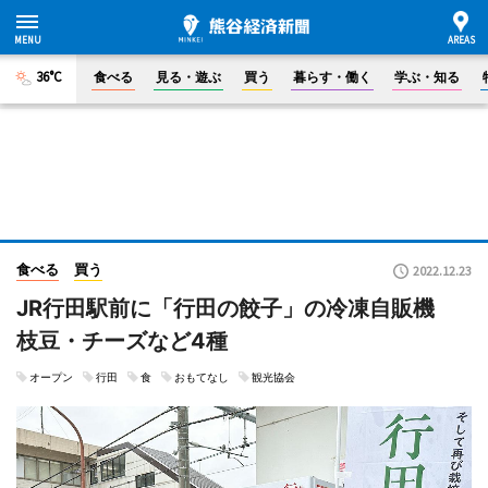
36°C
食べる
見る・遊ぶ
買う
暮らす・働く
学ぶ・知る
食べる
買う
2022.12.23
JR行田駅前に「行田の餃子」の冷凍自販機
枝豆・チーズなど4種
オープン
行田
食
おもてなし
観光協会