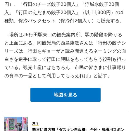
円）、「行田のチーズ餃子20個入」「浮城水餃子20個
入」「行田のえだまめ餃子20個入」（以上1,300円）の4
種類。保冷バックセット（保冷剤2個入り）も販売する。
場所はJR行田駅東口の観光案内所、駅の階段を降りる
と正面にある。同観光局の西島康敬さんは「行田の餃子シ
リーズは、行田をギョーザと読み間違えるネーミングの面
白さを逆手に取って行田に興味をもってもらう役割も担っ
ている。観光土産にはもちろん、市民の皆さまに仕事帰り
の食卓の一品として利用してもらえれば」と話す。
地図を見る
買う
熊谷に県内初「ダスキン自販機」 台所・浴槽用スポン