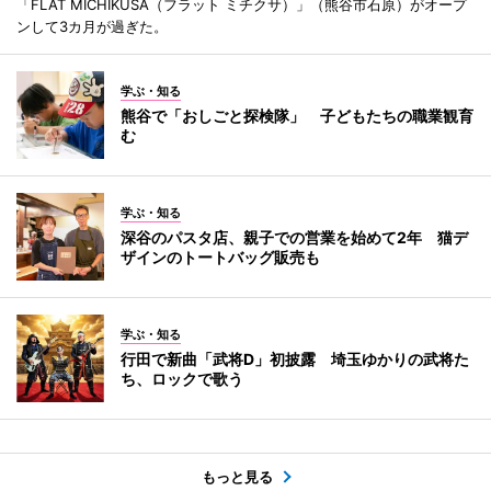
「FLAT MICHIKUSA（フラット ミチクサ）」（熊谷市石原）がオープ
ンして3カ月が過ぎた。
学ぶ・知る
熊谷で「おしごと探検隊」 子どもたちの職業観育
む
学ぶ・知る
深谷のパスタ店、親子での営業を始めて2年 猫デ
ザインのトートバッグ販売も
学ぶ・知る
行田で新曲「武将D」初披露 埼玉ゆかりの武将た
ち、ロックで歌う
もっと見る