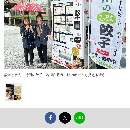
設置された「行田の餃子」冷凍自販機。駅のホームも見える近さ