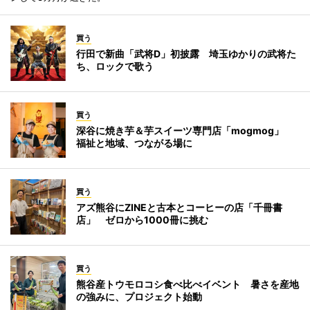
買う
行田で新曲「武将D」初披露 埼玉ゆかりの武将た
ち、ロックで歌う
買う
深谷に焼き芋＆芋スイーツ専門店「mogmog」
福祉と地域、つながる場に
買う
アズ熊谷にZINEと古本とコーヒーの店「千冊書
店」 ゼロから1000冊に挑む
買う
熊谷産トウモロコシ食べ比べイベント 暑さを産地
の強みに、プロジェクト始動