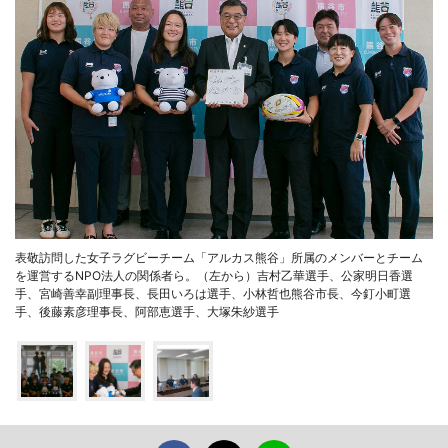
表敬訪問した女子ラグビーチーム「アルカス熊谷」所属のメンバーとチーム
を運営するNPO法人の関係者ら。（左から）吉村乙華選手、公家明日香選
手、宮崎善幸副理事長、長田いろは選手、小林哲也熊谷市長、今釘小町選
手、後藤素彦理事長、阿部恵選手、大塚朱紗選手