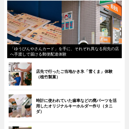
「ゆうびんやさんカード」を手に、それぞれ異なる宛先の店
へ手渡しで届ける郵便配達体験
店先で行ったご当地かき氷「雪くま」体験
（植竹製菓）
時計に使われていた歯車などの廃パーツを活
用したオリジナルキーホルダー作り（タニ
ダ）