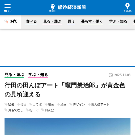
34°C
食べる
見る・遊ぶ
買う
暮らす・働く
学ぶ・知る
見る・遊ぶ
学ぶ・知る
2025.11.03
行田の田んぼアート「竈門炭治郎」が黄金色
の見頃迎える
猛暑
行田
コラボ
映画
絵画
デザイン
田んぼアート
おもてなし
行田市
田んぼ