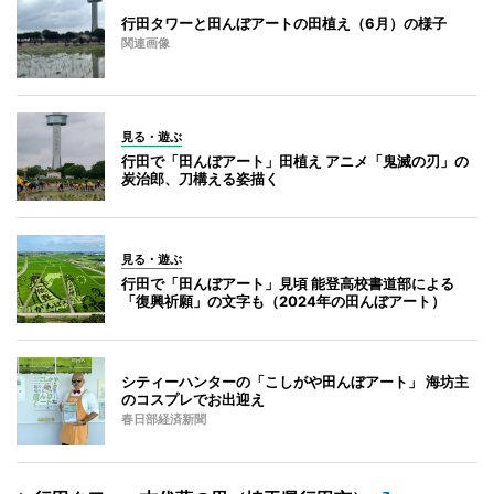
行田タワーと田んぼアートの田植え（6月）の様子
関連画像
見る・遊ぶ
行田で「田んぼアート」田植え アニメ「鬼滅の刃」の
炭治郎、刀構える姿描く
見る・遊ぶ
行田で「田んぼアート」見頃 能登高校書道部による
「復興祈願」の文字も（2024年の田んぼアート）
シティーハンターの「こしがや田んぼアート」 海坊主
のコスプレでお出迎え
春日部経済新聞