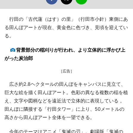
行田の「古代蓮（はす）の里」（行田市小針）東側にあ
る田んぼアートが現在、黄金色に色づき、見頃を迎えてい
る。
背景部分の稲刈りが行われ、より立体的に浮かび上
がった炭治郎
［広告］
広さ約2.8ヘクタールの田んぼをキャンバスに見立て、
巨大な絵を描く田んぼアート。色彩の異なる複数の稲を植
え、文字や図柄などを遠近法で立体的に表現している 。
田んぼに隣接する「行田タワー」に上り、50メートルの
高さから田んぼアート全体を一望できる。
今年のテーマはアニメ「鬼滅の刃」。劇場版「鬼滅の