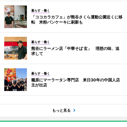
暮らす・働く
「ココカラカフェ」が熊谷さくら運動公園近くに移
転 米粉パンケーキに刷新も
暮らす・働く
熊谷にラーメン店「中華そば 玄」 理想の味、追
求して
暮らす・働く
籠原にマーラータン専門店 来日30年の中国人店
主が出店
もっと見る