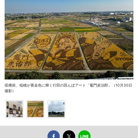
収穫前、稲穂が黄金色に輝く行田の田んぼアート「竈門炭治郎」（10月30日
撮影）