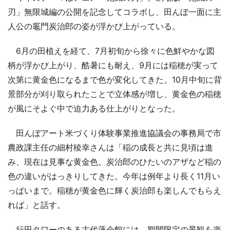
刃」無限城編の公開を記念してコラボし、田んぼ一面に主
人公の竈門炭治郎の姿が浮かび上がっている。
6月の田植えを経て、7月初旬から徐々に色鮮やかな図
柄が浮かび上がり、酷暑にも耐え、9月には稲穂が実って
次第に黄金色になるまで色が変化してきた。10月中旬に背
景部分が刈り取られたことで立体感が増し、黄金色の稲穂
が風にそよぐ中で迫力ある仕上がりとなった。
田んぼアート米づくり体験事業推進協議会の事務局で市
農政課主任の細村稜幸さんは「稲の成長と共に見頃は進
み、現在は見事な黄金色。炭治郎のひたいのアザなど稲の
色の違いがはっきりしてきた。今年は例年より長く11月い
っぱいまで。稲穂が黄金色に輝く炭治郎も楽しんでもらえ
れば」と話す。
行田タワーのある古代蓮会館には、期間限定の景観を楽