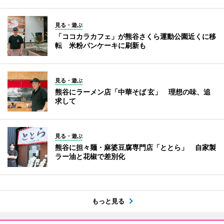
見る・遊ぶ
「ココカラカフェ」が熊谷さくら運動公園近くに移
転 米粉パンケーキに刷新も
見る・遊ぶ
熊谷にラーメン店「中華そば 玄」 理想の味、追
求して
見る・遊ぶ
熊谷に担々麺・麻婆豆腐専門店「ととら」 自家製
ラー油と花椒で差別化
もっと見る