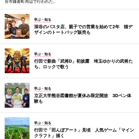
谷市鎌倉町周辺で行われた。
学ぶ・知る
深谷のパスタ店、親子での営業を始めて2年 猫デ
ザインのトートバッグ販売も
学ぶ・知る
行田で新曲「武将D」初披露 埼玉ゆかりの武将た
ち、ロックで歌う
学ぶ・知る
立正大学熊谷図書館が夏休み限定開放 3Dペン体
験も
学ぶ・知る
行田で「田んぼアート」見頃 人気ゲーム「マイン
クラフト」描く