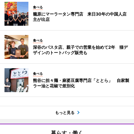
食べる
籠原にマーラータン専門店 来日30年の中国人店
主が出店
食べる
深谷のパスタ店、親子での営業を始めて2年 猫デ
ザインのトートバッグ販売も
食べる
熊谷に担々麺・麻婆豆腐専門店「ととら」 自家製
ラー油と花椒で差別化
もっと見る
暮らす・働く