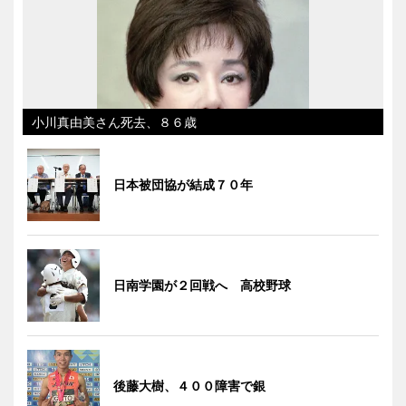
小川真由美さん死去、８６歳
日本被団協が結成７０年
日南学園が２回戦へ 高校野球
後藤大樹、４００障害で銀