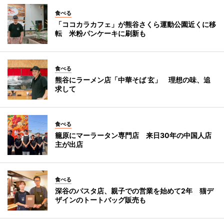
食べる
「ココカラカフェ」が熊谷さくら運動公園近くに移
転 米粉パンケーキに刷新も
食べる
熊谷にラーメン店「中華そば 玄」 理想の味、追
求して
食べる
籠原にマーラータン専門店 来日30年の中国人店
主が出店
食べる
深谷のパスタ店、親子での営業を始めて2年 猫デ
ザインのトートバッグ販売も