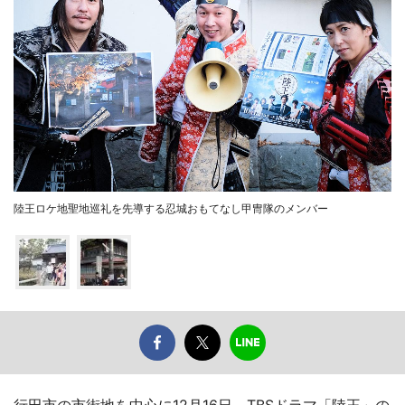
陸王ロケ地聖地巡礼を先導する忍城おもてなし甲冑隊のメンバー
行田市の市街地を中心に12月16日、TBSドラマ「陸王」の