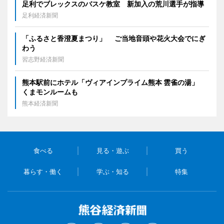
足利でブレックスのバスケ教室 新加入の荒川選手が指導
足利経済新聞
「ふるさと香澄夏まつり」 ご当地音頭や花火大会でにぎ
わう
習志野経済新聞
熊本駅前にホテル「ヴィアインプライム熊本 雲雀の湯」
くまモンルームも
熊本経済新聞
食べる
見る・遊ぶ
買う
暮らす・働く
学ぶ・知る
特集