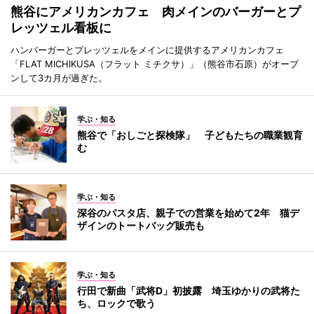
熊谷にアメリカンカフェ 肉メインのバーガーとプ
レッツェル看板に
ハンバーガーとプレッツェルをメインに提供するアメリカンカフェ
「FLAT MICHIKUSA（フラット ミチクサ）」（熊谷市石原）がオープ
ンして3カ月が過ぎた。
学ぶ・知る
熊谷で「おしごと探検隊」 子どもたちの職業観育
む
学ぶ・知る
深谷のパスタ店、親子での営業を始めて2年 猫デ
ザインのトートバッグ販売も
学ぶ・知る
行田で新曲「武将D」初披露 埼玉ゆかりの武将た
ち、ロックで歌う