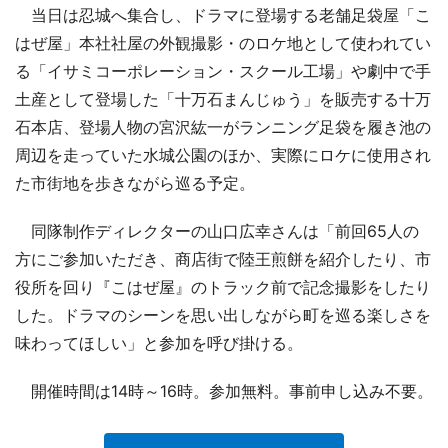
当日は忍城へ集合し、ドラマに登場する老舗足袋屋「こ
はぜ屋」本社社屋の外観撮影・のロケ地として使われてい
る「イサミコーポレーション・スクール工場」や劇中で手
土産として登場した「十万石まんじゅう」を販売する十万
石本店、登場人物の宮沢紘一がランニング足袋を履き池の
周辺を走っていた水城公園のほか、実際にロケに使用され
た市街地を歩きながら巡る予定。
同隊制作ディレクターの山口広幸さんは「前回65人の
方にご参加いただき、商店街で陸王煎餅を紹介したり、市
役所を回り『こはぜ屋』のトラック前で記念撮影をしたり
した。ドラマのシーンを思い出しながら町を巡る楽しさを
味わってほしい」と参加を呼び掛ける。
開催時間は14時～16時。参加無料。事前申し込み不要。