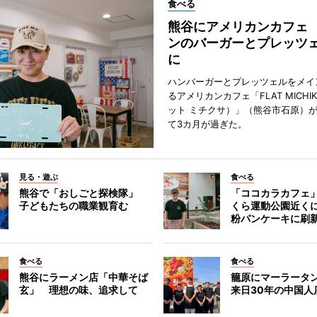
食べる
熊谷にアメリカンカフェ
ンのバーガーとプレッツ
に
ハンバーガーとプレッツェルをメイ
るアメリカンカフェ「FLAT MICHI
ット ミチクサ）」（熊谷市石原）
て3カ月が過ぎた。
見る・遊ぶ
食べる
熊谷で「おしごと探検隊」
「ココカラカフェ
子どもたちの職業観育む
くら運動公園近く
粉パンケーキに刷
食べる
食べる
熊谷にラーメン店「中華そば
籠原にマーラータ
玄」 理想の味、追求して
来日30年の中国人