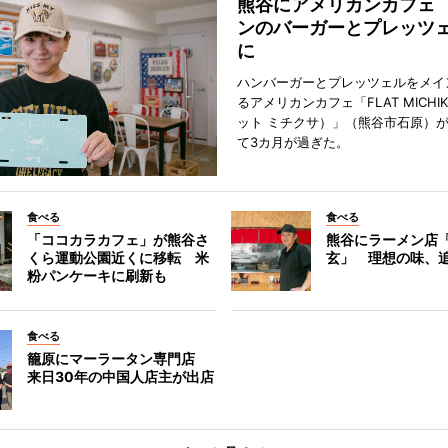
熊谷にアメリカンカフェ
ンのバーガーとプレッツ
に
ハンバーガーとプレッツェルをメイ
るアメリカンカフェ「FLAT MICHI
ット ミチクサ）」（熊谷市石原）
て3カ月が過ぎた。
食べる
食べる
「ココカラカフェ」が熊谷さ
熊谷にラーメン店
くら運動公園近くに移転 米
玄」 理想の味、
粉パンケーキに刷新も
食べる
籠原にマーラータン専門店
来日30年の中国人店主が出店