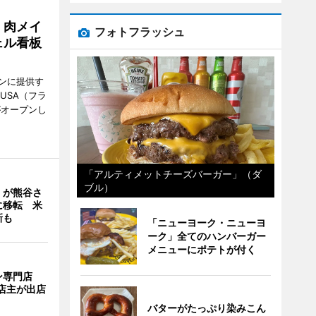
 肉メイ
フォトフラッシュ
ェル看板
ンに提供す
KUSA（フラ
がオープンし
「アルティメットチーズバーガー」（ダ
ブル）
」が熊谷さ
に移転 米
新も
「ニューヨーク・ニューヨ
ーク」全てのハンバーガー
メニューにポテトが付く
ン専門店
店主が出店
バターがたっぷり染みこん