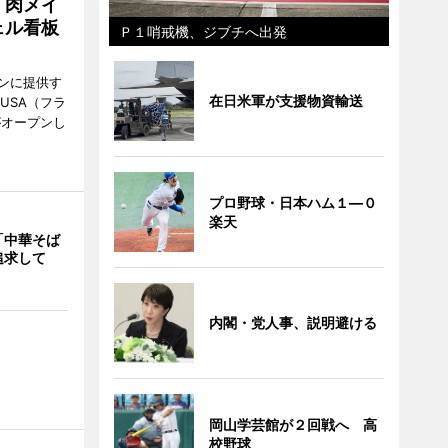
 肉メイ
ェル看板
Ｐ１哨戒機、ジブチへ出発
ンに提供す
在日米軍が支援物資輸送
KUSA（フラ
がオープンし
プロ野球・日本ハム１―０
楽天
「中華そば
追求して
内閣・党人事、説明避ける
岡山学芸館が２回戦へ 高
校野球