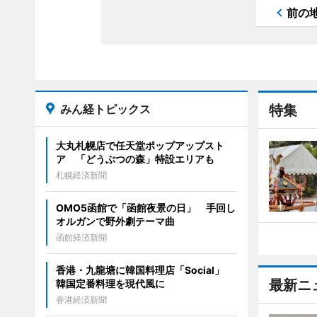
前の
みん経トピックス
特集
大丸札幌店で任天堂ポップアップスト
ア 「どうぶつの森」特設エリアも
札幌経済新聞
OMO5函館で「函館夜景の日」 手回し
オルガンで野外劇テーマ曲
函館経済新聞
香港・九龍塘に韓国料理店「Social」
最新ニ
韓国定番料理を現代風に
香港経済新聞