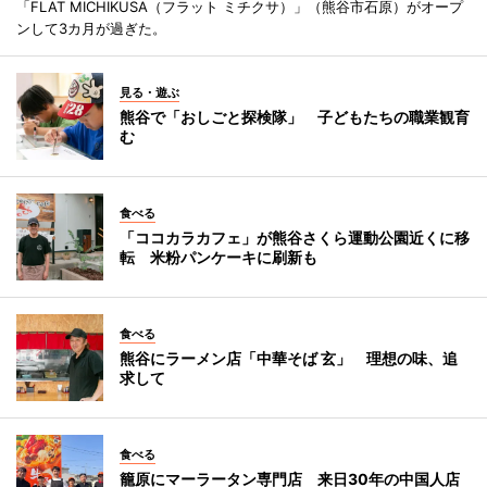
「FLAT MICHIKUSA（フラット ミチクサ）」（熊谷市石原）がオープ
ンして3カ月が過ぎた。
見る・遊ぶ
熊谷で「おしごと探検隊」 子どもたちの職業観育
む
食べる
「ココカラカフェ」が熊谷さくら運動公園近くに移
転 米粉パンケーキに刷新も
食べる
熊谷にラーメン店「中華そば 玄」 理想の味、追
求して
食べる
籠原にマーラータン専門店 来日30年の中国人店