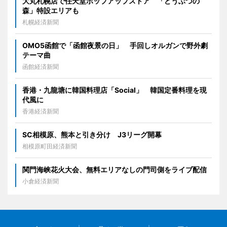
大丸札幌店で任天堂ポップアップストア 「どうぶつの
森」特設エリアも
札幌経済新聞
OMO5函館で「函館夜景の日」 手回しオルガンで野外劇
テーマ曲
函館経済新聞
香港・九龍塘に韓国料理店「Social」 韓国定番料理を現
代風に
香港経済新聞
SC相模原、熊本と引き分け J3リーグ開幕
相模原町田経済新聞
関門海峡花火大会、無料エリアなしの門司側をライブ配信
小倉経済新聞