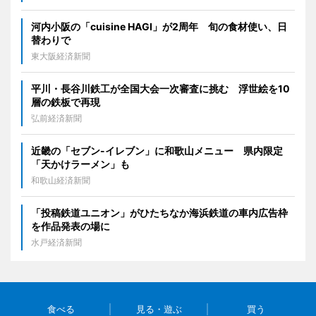
河内小阪の「cuisine HAGI」が2周年 旬の食材使い、日
替わりで
東大阪経済新聞
平川・長谷川鉄工が全国大会一次審査に挑む 浮世絵を10
層の鉄板で再現
弘前経済新聞
近畿の「セブン-イレブン」に和歌山メニュー 県内限定
「天かけラーメン」も
和歌山経済新聞
「投稿鉄道ユニオン」がひたちなか海浜鉄道の車内広告枠
を作品発表の場に
水戸経済新聞
食べる
見る・遊ぶ
買う