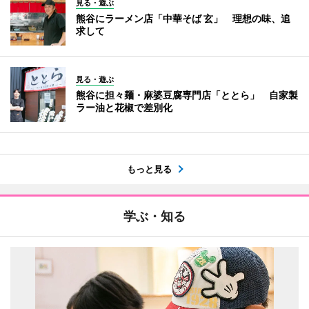
見る・遊ぶ
熊谷にラーメン店「中華そば 玄」 理想の味、追
求して
見る・遊ぶ
熊谷に担々麺・麻婆豆腐専門店「ととら」 自家製
ラー油と花椒で差別化
もっと見る
学ぶ・知る