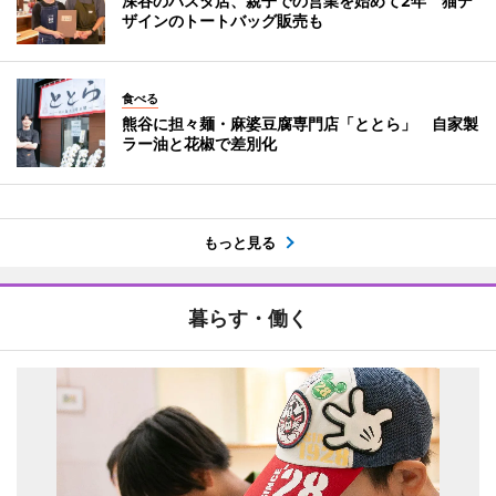
深谷のパスタ店、親子での営業を始めて2年 猫デ
ザインのトートバッグ販売も
食べる
熊谷に担々麺・麻婆豆腐専門店「ととら」 自家製
ラー油と花椒で差別化
もっと見る
暮らす・働く