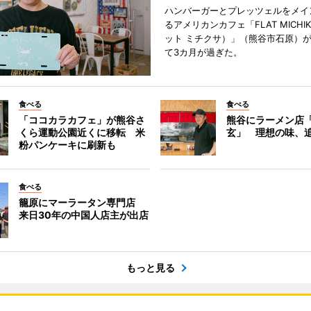
ハンバーガーとプレッツェルをメイ
るアメリカンカフェ「FLAT MICHI
ット ミチクサ）」（熊谷市石原）
て3カ月が過ぎた。
食べる
食べる
「ココカラカフェ」が熊谷さ
熊谷にラーメン店
くら運動公園近くに移転 米
玄」 理想の味、
粉パンケーキに刷新も
食べる
籠原にマーラータン専門店
来日30年の中国人店主が出店
もっと見る