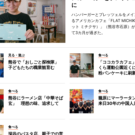
に
ハンバーガーとプレッツェルをメイ
るアメリカンカフェ「FLAT MICHI
ット ミチクサ）」（熊谷市石原）
て3カ月が過ぎた。
見る・遊ぶ
食べる
熊谷で「おしごと探検隊」
「ココカラカフェ
子どもたちの職業観育む
くら運動公園近く
粉パンケーキに刷
食べる
食べる
熊谷にラーメン店「中華そば
籠原にマーラータ
玄」 理想の味、追求して
来日30年の中国人
食べる
深谷のパスタ店、親子での営