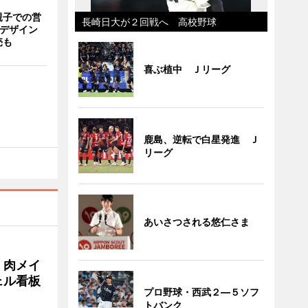
親子での営
長崎日大が２回戦へ 高校野球
猫デザイン
売も
喜ぶ植中 Ｊリーグ
鹿島、逆転で白星発進 Ｊ
リーグ
あいさつされる悠仁さま
 肉メイ
ェル看板
プロ野球・西武２―５ソフ
トバンク