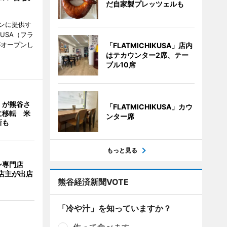
だ自家製プレッツェルも
ンに提供す
KUSA（フラ
がオープンし
「FLATMICHIKUSA」店内
はテカウンター2席、テー
ブル10席
」が熊谷さ
「FLATMICHIKUSA」カウ
に移転 米
ンター席
新も
もっと見る
ン専門店
店主が出店
熊谷経済新聞VOTE
「冷や汁」を知っていますか？