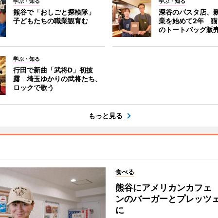
学ぶ・知る
学ぶ・知る
熊谷で「おしごと探検隊」
深谷のパスタ店、
子どもたちの職業観育む
業を始めて2年 
のトートバッグ販
学ぶ・知る
行田で新曲「武将D」初披
露 埼玉ゆかりの武将たち、
ロックで歌う
もっと見る
食べる
熊谷にアメリカンカフェ
ンのバーガーとプレッツ
に