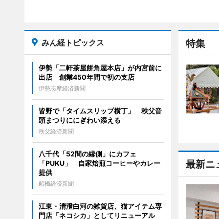
みん経トピックス
特集
伊勢「二軒茶屋餅角屋本店」が内宮前に
出店 創業450年間で初の支店
伊勢志摩経済新聞
皆野で「タイムスリップ横丁」 秩父音
頭まつりににぎわい添える
秩父経済新聞
八千代「52間の縁側」にカフェ
最新ニ
「PUKU」 自家焙煎コーヒーやカレー
提供
船橋経済新聞
江東・清澄白河の雑貨店、猫アイテム専
門店「ネコシカ」としてリニューアル