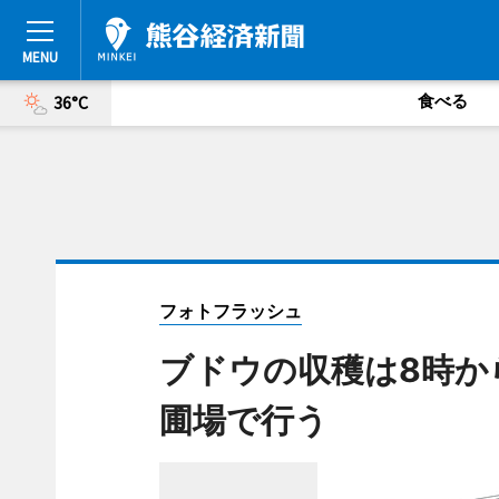
食べる
36°C
フォトフラッシュ
ブドウの収穫は8時か
圃場で行う