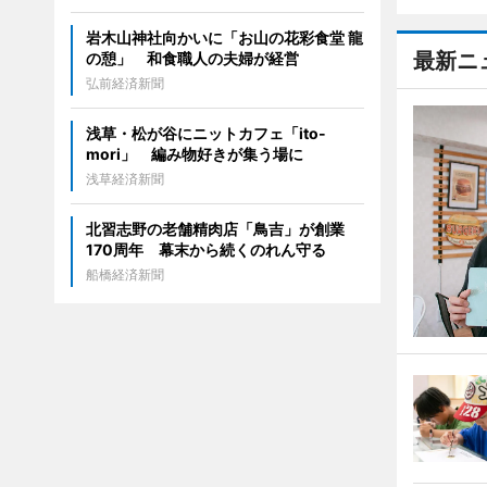
岩木山神社向かいに「お山の花彩食堂 龍
最新ニ
の憩」 和食職人の夫婦が経営
弘前経済新聞
浅草・松が谷にニットカフェ「ito-
mori」 編み物好きが集う場に
浅草経済新聞
北習志野の老舗精肉店「鳥吉」が創業
170周年 幕末から続くのれん守る
船橋経済新聞