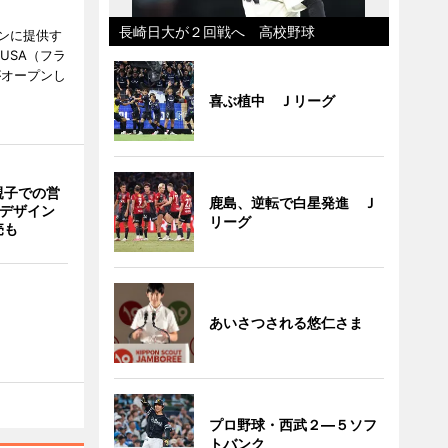
長崎日大が２回戦へ 高校野球
ンに提供す
KUSA（フラ
がオープンし
喜ぶ植中 Ｊリーグ
親子での営
鹿島、逆転で白星発進 Ｊ
猫デザイン
リーグ
売も
あいさつされる悠仁さま
プロ野球・西武２―５ソフ
トバンク