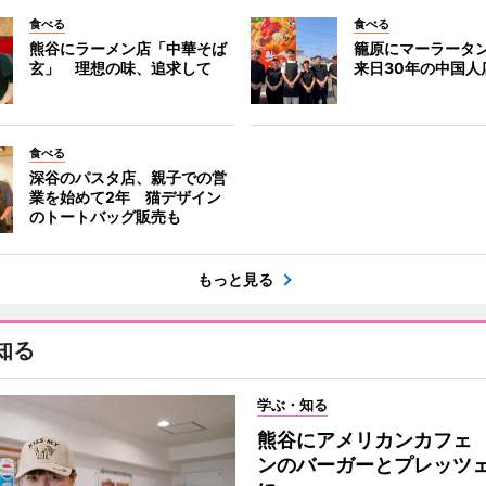
食べる
食べる
熊谷にラーメン店「中華そば
籠原にマーラータ
玄」 理想の味、追求して
来日30年の中国人
食べる
深谷のパスタ店、親子での営
業を始めて2年 猫デザイン
のトートバッグ販売も
もっと見る
知る
学ぶ・知る
熊谷にアメリカンカフェ
ンのバーガーとプレッツ