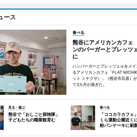
ュース
食べる
熊谷にアメリカンカフェ
ンのバーガーとプレッツ
に
ハンバーガーとプレッツェルをメイ
るアメリカンカフェ「FLAT MICHI
ット ミチクサ）」（熊谷市石原）
て3カ月が過ぎた。
見る・遊ぶ
食べる
熊谷で「おしごと探検隊」
「ココカラカフェ
子どもたちの職業観育む
くら運動公園近く
粉パンケーキに刷