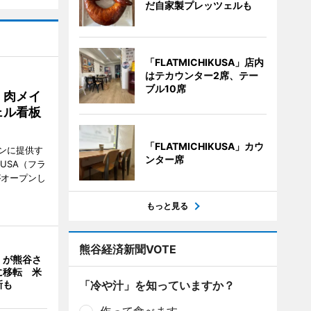
だ自家製プレッツェルも
「FLATMICHIKUSA」店内
はテカウンター2席、テー
ブル10席
 肉メイ
ェル看板
「FLATMICHIKUSA」カウ
ンに提供す
ンター席
KUSA（フラ
がオープンし
もっと見る
熊谷経済新聞VOTE
」が熊谷さ
に移転 米
新も
「冷や汁」を知っていますか？