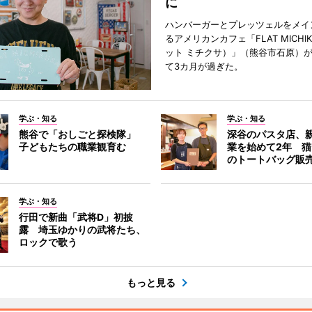
に
ハンバーガーとプレッツェルをメイ
るアメリカンカフェ「FLAT MICHI
ット ミチクサ）」（熊谷市石原）
て3カ月が過ぎた。
学ぶ・知る
学ぶ・知る
熊谷で「おしごと探検隊」
深谷のパスタ店、
子どもたちの職業観育む
業を始めて2年 
のトートバッグ販
学ぶ・知る
行田で新曲「武将D」初披
露 埼玉ゆかりの武将たち、
ロックで歌う
もっと見る