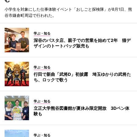
小学生を対象にした仕事体験イベント「おしごと探検隊」が8月1日、熊
谷市鎌倉町周辺で行われた。
学ぶ・知る
深谷のパスタ店、親子での営業を始めて2年 猫デ
ザインのトートバッグ販売も
学ぶ・知る
行田で新曲「武将D」初披露 埼玉ゆかりの武将た
ち、ロックで歌う
学ぶ・知る
立正大学熊谷図書館が夏休み限定開放 3Dペン体
験も
学ぶ・知る