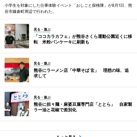
小学生を対象にした仕事体験イベント「おしごと探検隊」が8月1日、熊
谷市鎌倉町周辺で行われた。
見る・遊ぶ
「ココカラカフェ」が熊谷さくら運動公園近くに移
転 米粉パンケーキに刷新も
見る・遊ぶ
熊谷にラーメン店「中華そば 玄」 理想の味、追
求して
見る・遊ぶ
熊谷に担々麺・麻婆豆腐専門店「ととら」 自家製
ラー油と花椒で差別化