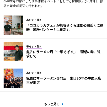
小学生を対象にした仕事体験イベント「おしごと探検隊」が8月1日、熊
谷市鎌倉町周辺で行われた。
暮らす・働く
「ココカラカフェ」が熊谷さくら運動公園近くに移
転 米粉パンケーキに刷新も
暮らす・働く
熊谷にラーメン店「中華そば 玄」 理想の味、追
求して
暮らす・働く
籠原にマーラータン専門店 来日30年の中国人店
主が出店
もっと見る