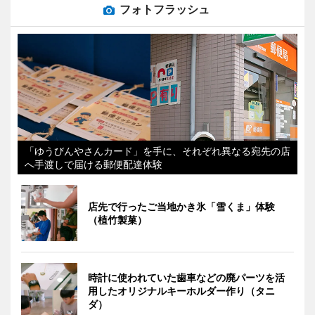
フォトフラッシュ
「ゆうびんやさんカード」を手に、それぞれ異なる宛先の店
へ手渡しで届ける郵便配達体験
店先で行ったご当地かき氷「雪くま」体験
（植竹製菓）
時計に使われていた歯車などの廃パーツを活
用したオリジナルキーホルダー作り（タニ
ダ）