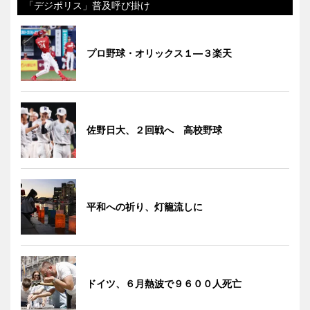
「デジポリス」普及呼び掛け
プロ野球・オリックス１―３楽天
佐野日大、２回戦へ 高校野球
平和への祈り、灯籠流しに
ドイツ、６月熱波で９６００人死亡