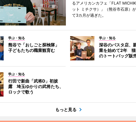
るアメリカンカフェ「FLAT MICHI
ット ミチクサ）」（熊谷市石原）
て3カ月が過ぎた。
学ぶ・知る
学ぶ・知る
熊谷で「おしごと探検隊」
深谷のパスタ店、
子どもたちの職業観育む
業を始めて2年 
のトートバッグ販
学ぶ・知る
行田で新曲「武将D」初披
露 埼玉ゆかりの武将たち、
ロックで歌う
もっと見る