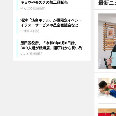
最新ニ
キョウやモズクの加工品販売
やんばる経済新聞
沼津「淡島ホテル」が夏限定イベント
イラストサービスや星空観望会など
沼津経済新聞
墨田区役所、「令和8年8月8日婚」
300人超が婚姻届、開庁前から長い列
すみだ経済新聞