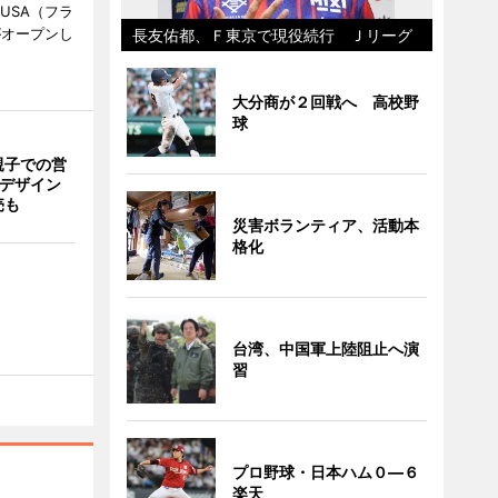
KUSA（フラ
がオープンし
長友佑都、Ｆ東京で現役続行 Ｊリーグ
大分商が２回戦へ 高校野
球
親子での営
猫デザイン
売も
災害ボランティア、活動本
格化
台湾、中国軍上陸阻止へ演
習
プロ野球・日本ハム０―６
楽天