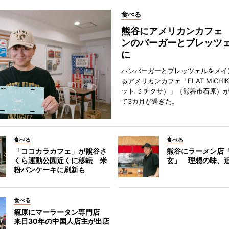
食べる
熊谷にアメリカンカフェ
ンのバーガーとプレッツ
に
ハンバーガーとプレッツェルをメイ
るアメリカンカフェ「FLAT MICHI
ット ミチクサ）」（熊谷市石原）
て3カ月が過ぎた。
食べる
食べる
「ココカラカフェ」が熊谷さ
熊谷にラーメン店
くら運動公園近くに移転 米
玄」 理想の味、
粉パンケーキに刷新も
食べる
籠原にマーラータン専門店
来日30年の中国人店主が出店