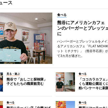
ュース
食べる
熊谷にアメリカンカフェ
ンのバーガーとプレッツ
に
ハンバーガーとプレッツェルをメイ
るアメリカンカフェ「FLAT MICHI
ット ミチクサ）」（熊谷市石原）
て3カ月が過ぎた。
見る・遊ぶ
食べる
熊谷で「おしごと探検隊」
「ココカラカフェ
子どもたちの職業観育む
くら運動公園近く
粉パンケーキに刷
食べる
食べる
熊谷にラーメン店「中華そば
籠原にマーラータ