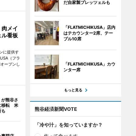
だ自家製プレッツェルも
「FLATMICHIKUSA」店内
 肉メイ
はテカウンター2席、テー
ェル看板
ブル10席
ンに提供す
KUSA（フラ
「FLATMICHIKUSA」カウ
がオープンし
ンター席
もっと見る
」が熊谷さ
に移転 米
熊谷経済新聞VOTE
新も
「冷や汁」を知っていますか？
ン専門店