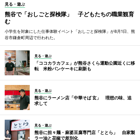
見る・遊ぶ
熊谷で「おしごと探検隊」 子どもたちの職業観育
む
小学生を対象にした仕事体験イベント「おしごと探検隊」が8月1日、熊
谷市鎌倉町周辺で行われた。
見る・遊ぶ
「ココカラカフェ」が熊谷さくら運動公園近くに移
転 米粉パンケーキに刷新も
見る・遊ぶ
熊谷にラーメン店「中華そば 玄」 理想の味、追
求して
見る・遊ぶ
熊谷に担々麺・麻婆豆腐専門店「ととら」 自家製
ラー油と花椒で差別化