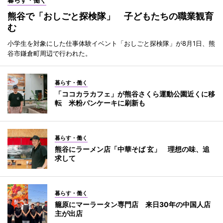
熊谷で「おしごと探検隊」 子どもたちの職業観育
む
小学生を対象にした仕事体験イベント「おしごと探検隊」が8月1日、熊
谷市鎌倉町周辺で行われた。
暮らす・働く
「ココカラカフェ」が熊谷さくら運動公園近くに移
転 米粉パンケーキに刷新も
暮らす・働く
熊谷にラーメン店「中華そば 玄」 理想の味、追
求して
暮らす・働く
籠原にマーラータン専門店 来日30年の中国人店
主が出店