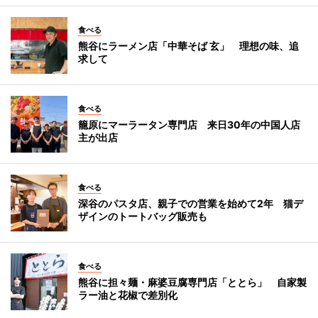
食べる
熊谷にラーメン店「中華そば 玄」 理想の味、追
求して
食べる
籠原にマーラータン専門店 来日30年の中国人店
主が出店
食べる
深谷のパスタ店、親子での営業を始めて2年 猫デ
ザインのトートバッグ販売も
食べる
熊谷に担々麺・麻婆豆腐専門店「ととら」 自家製
ラー油と花椒で差別化