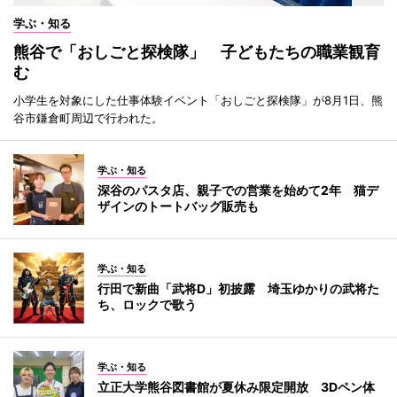
学ぶ・知る
熊谷で「おしごと探検隊」 子どもたちの職業観育
む
小学生を対象にした仕事体験イベント「おしごと探検隊」が8月1日、熊
谷市鎌倉町周辺で行われた。
学ぶ・知る
深谷のパスタ店、親子での営業を始めて2年 猫デ
ザインのトートバッグ販売も
学ぶ・知る
行田で新曲「武将D」初披露 埼玉ゆかりの武将た
ち、ロックで歌う
学ぶ・知る
立正大学熊谷図書館が夏休み限定開放 3Dペン体