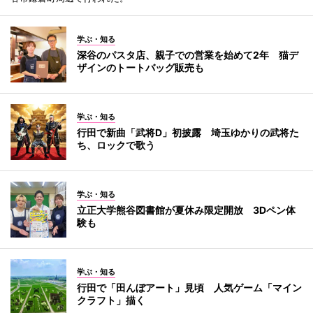
学ぶ・知る
深谷のパスタ店、親子での営業を始めて2年 猫デ
ザインのトートバッグ販売も
学ぶ・知る
行田で新曲「武将D」初披露 埼玉ゆかりの武将た
ち、ロックで歌う
学ぶ・知る
立正大学熊谷図書館が夏休み限定開放 3Dペン体
験も
学ぶ・知る
行田で「田んぼアート」見頃 人気ゲーム「マイン
クラフト」描く