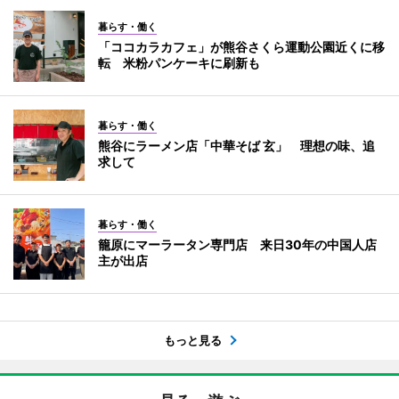
暮らす・働く
「ココカラカフェ」が熊谷さくら運動公園近くに移
転 米粉パンケーキに刷新も
暮らす・働く
熊谷にラーメン店「中華そば 玄」 理想の味、追
求して
暮らす・働く
籠原にマーラータン専門店 来日30年の中国人店
主が出店
もっと見る