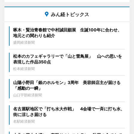
みん経トピックス
啄木・賢治青春館で中村誠回顧展 生誕100年に合わせ、
地元との関わりも紹介
盛岡経済新聞
松本のカフェギャラリーで「山と雷鳥展」 山への思いを
表現した作品350点
松本経済新聞
山陽小野田「銀のホルモン」3周年 美容師店主が届ける
「感動の一瞬」
山口宇部経済新聞
名古屋駅地区で「打ち水大作戦」 4会場で一斉に打ち水、
街に涼しさ届ける
名駅経済新聞