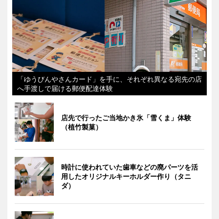
「ゆうびんやさんカード」を手に、それぞれ異なる宛先の店
へ手渡しで届ける郵便配達体験
店先で行ったご当地かき氷「雪くま」体験
（植竹製菓）
時計に使われていた歯車などの廃パーツを活
用したオリジナルキーホルダー作り（タニ
ダ）