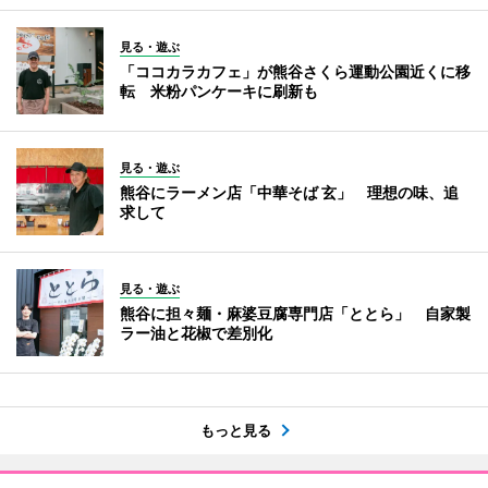
見る・遊ぶ
「ココカラカフェ」が熊谷さくら運動公園近くに移
転 米粉パンケーキに刷新も
見る・遊ぶ
熊谷にラーメン店「中華そば 玄」 理想の味、追
求して
見る・遊ぶ
熊谷に担々麺・麻婆豆腐専門店「ととら」 自家製
ラー油と花椒で差別化
もっと見る