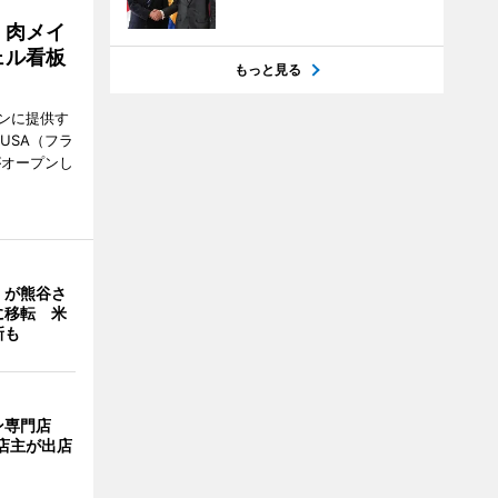
 肉メイ
ェル看板
もっと見る
ンに提供す
KUSA（フラ
がオープンし
」が熊谷さ
に移転 米
新も
ン専門店
店主が出店