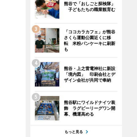
熊谷で「おしごと探検隊」
子どもたちの職業観育む
「ココカラカフェ」が熊谷
さくら運動公園近くに移
転 米粉パンケーキに刷新
も
熊谷・上之雷電神社に新設
「境内図」 印刷会社とデ
ザイン会社が共同で奉納
熊谷駅にワイルドナイツ装
飾 ラグビーリーグワン開
幕、機運高める
もっと見る