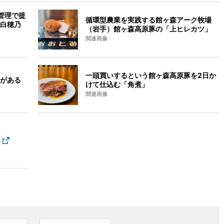
管理で提
循環型農業を実践する館ヶ森アーク牧場
白穂乃
（岩手）館ヶ森高原豚の「上ヒレカツ」
関連画像
一頭買いするという館ヶ森高原豚を2日か
がある
けて仕込む「角煮」
関連画像