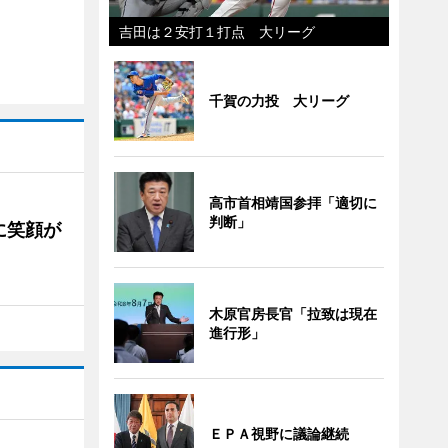
吉田は２安打１打点 大リーグ
千賀の力投 大リーグ
高市首相靖国参拝「適切に
判断」
に笑顔が
木原官房長官「拉致は現在
進行形」
ＥＰＡ視野に議論継続