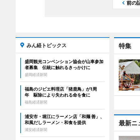
前の
みん経トピックス
特集
盛岡観光コンベンション協会が山車参加
者募集 伝統に触れるきっかけに
盛岡経済新聞
福島のジビエ料理店「猪鹿鳥」が1周
年 駆除により失われる命を食に
福島経済新聞
浦安市・堀江にラーメン店「和麺 善」、
最新ニ
和風だしラーメン・和食を提供
浦安経済新聞