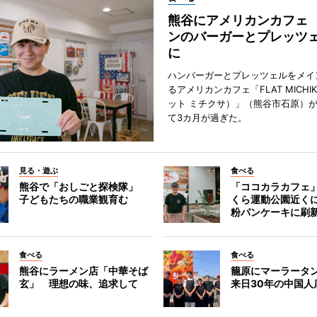
熊谷にアメリカンカフェ
ンのバーガーとプレッツ
に
ハンバーガーとプレッツェルをメイ
るアメリカンカフェ「FLAT MICHI
ット ミチクサ）」（熊谷市石原）
て3カ月が過ぎた。
見る・遊ぶ
食べる
熊谷で「おしごと探検隊」
「ココカラカフェ
子どもたちの職業観育む
くら運動公園近く
粉パンケーキに刷
食べる
食べる
熊谷にラーメン店「中華そば
籠原にマーラータ
玄」 理想の味、追求して
来日30年の中国人