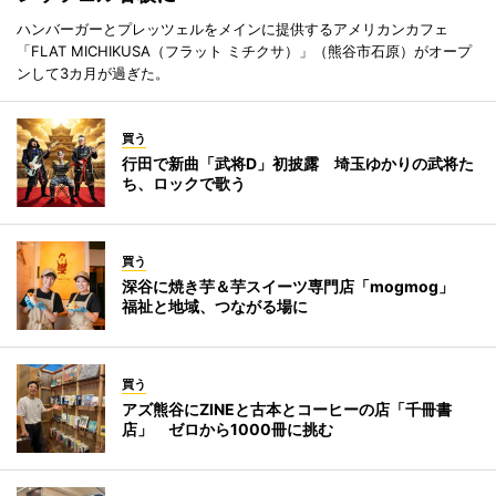
ハンバーガーとプレッツェルをメインに提供するアメリカンカフェ
「FLAT MICHIKUSA（フラット ミチクサ）」（熊谷市石原）がオープ
ンして3カ月が過ぎた。
買う
行田で新曲「武将D」初披露 埼玉ゆかりの武将た
ち、ロックで歌う
買う
深谷に焼き芋＆芋スイーツ専門店「mogmog」
福祉と地域、つながる場に
買う
アズ熊谷にZINEと古本とコーヒーの店「千冊書
店」 ゼロから1000冊に挑む