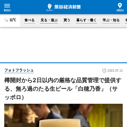
31°C
食べる
見る・遊ぶ
買う
暮らす・働く
学ぶ・知る
フォトフラッシュ
2023.07.11
樽開封から2日以内の厳格な品質管理で提供す
る、無ろ過のたる生ビール「白穂乃香」（サ
ッポロ）