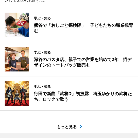
ンして3カ月が過ぎた。
学ぶ・知る
熊谷で「おしごと探検隊」 子どもたちの職業観育
む
学ぶ・知る
深谷のパスタ店、親子での営業を始めて2年 猫デ
ザインのトートバッグ販売も
学ぶ・知る
行田で新曲「武将D」初披露 埼玉ゆかりの武将た
ち、ロックで歌う
もっと見る