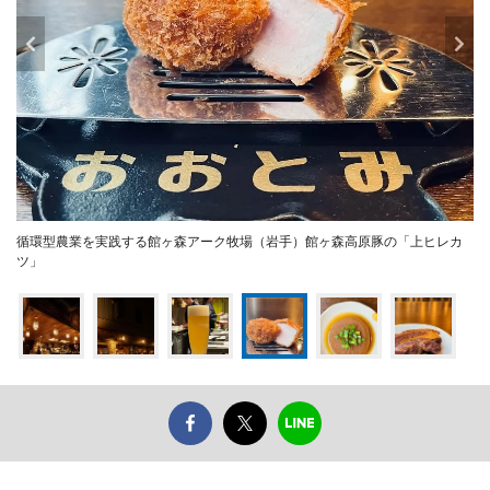
循環型農業を実践する館ヶ森アーク牧場（岩手）館ヶ森高原豚の「上ヒレカ
ツ」