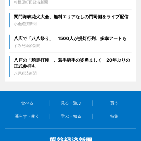
相模原町田経済新聞
関門海峡花火大会、無料エリアなしの門司側をライブ配信
小倉経済新聞
八広で「八八祭り」 1500人が提灯行列、多幸アートも
すみだ経済新聞
八戸の「騎馬打毬」、若手騎手の姿勇ましく 20年ぶりの
正式参拝も
八戸経済新聞
食べる
見る・遊ぶ
買う
暮らす・働く
学ぶ・知る
特集