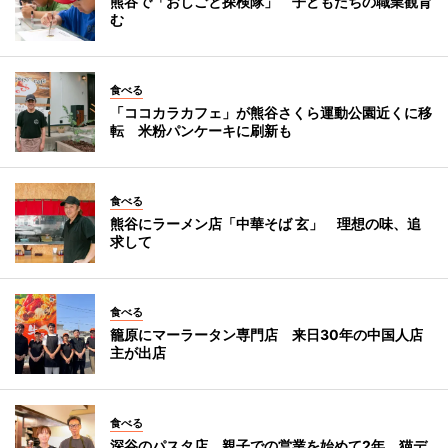
熊谷で「おしごと探検隊」 子どもたちの職業観育
む
食べる
「ココカラカフェ」が熊谷さくら運動公園近くに移
転 米粉パンケーキに刷新も
食べる
熊谷にラーメン店「中華そば 玄」 理想の味、追
求して
食べる
籠原にマーラータン専門店 来日30年の中国人店
主が出店
食べる
深谷のパスタ店、親子での営業を始めて2年 猫デ