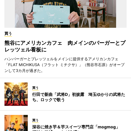
買う
熊谷にアメリカンカフェ 肉メインのバーガーとプ
レッツェル看板に
ハンバーガーとプレッツェルをメインに提供するアメリカンカフェ
「FLAT MICHIKUSA（フラット ミチクサ）」（熊谷市石原）がオープ
ンして3カ月が過ぎた。
買う
行田で新曲「武将D」初披露 埼玉ゆかりの武将た
ち、ロックで歌う
買う
深谷に焼き芋＆芋スイーツ専門店「mogmog」