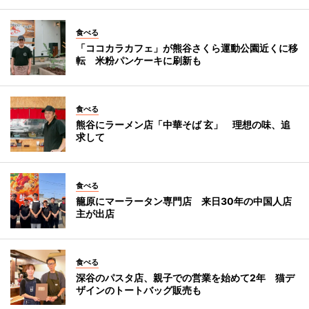
食べる
「ココカラカフェ」が熊谷さくら運動公園近くに移
転 米粉パンケーキに刷新も
食べる
熊谷にラーメン店「中華そば 玄」 理想の味、追
求して
食べる
籠原にマーラータン専門店 来日30年の中国人店
主が出店
食べる
深谷のパスタ店、親子での営業を始めて2年 猫デ
ザインのトートバッグ販売も