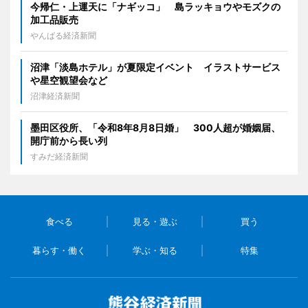
今帰仁・上運天に「ナギッコ」 島ラッキョウやモズクの
加工品販売
やんばる経済新聞
沼津「淡島ホテル」が夏限定イベント イラストサービス
や星空観望会など
沼津経済新聞
墨田区役所、「令和8年8月8日婚」 300人超が婚姻届、
開庁前から長い列
すみだ経済新聞
食べる
見る・遊ぶ
買う
暮らす・働く
学ぶ・知る
特集