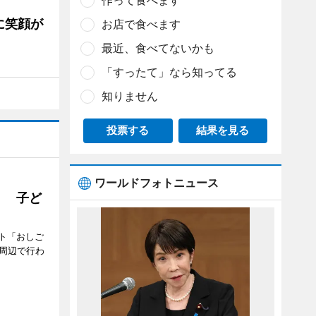
作って食べます
に笑顔が
お店で食べます
最近、食べてないかも
「すったて」なら知ってる
知りません
投票する
結果を見る
ワールドフォトニュース
」 子ど
ト「おしご
町周辺で行わ