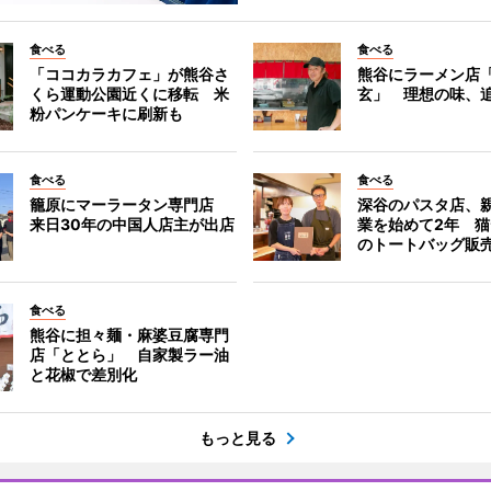
食べる
食べる
「ココカラカフェ」が熊谷さ
熊谷にラーメン店
くら運動公園近くに移転 米
玄」 理想の味、
粉パンケーキに刷新も
食べる
食べる
籠原にマーラータン専門店
深谷のパスタ店、
来日30年の中国人店主が出店
業を始めて2年 
のトートバッグ販
食べる
熊谷に担々麺・麻婆豆腐専門
店「ととら」 自家製ラー油
と花椒で差別化
もっと見る