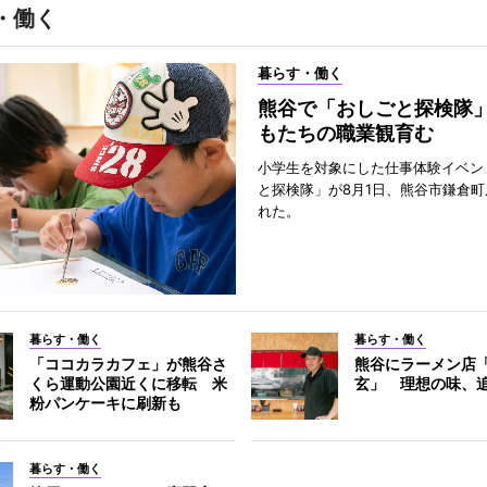
・働く
暮らす・働く
熊谷で「おしごと探検隊
もたちの職業観育む
小学生を対象にした仕事体験イベン
と探検隊」が8月1日、熊谷市鎌倉
れた。
暮らす・働く
暮らす・働く
「ココカラカフェ」が熊谷さ
熊谷にラーメン店
くら運動公園近くに移転 米
玄」 理想の味、
粉パンケーキに刷新も
暮らす・働く