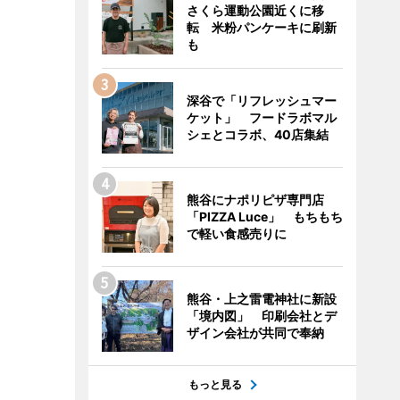
さくら運動公園近くに移
転 米粉パンケーキに刷新
も
深谷で「リフレッシュマー
ケット」 フードラボマル
シェとコラボ、40店集結
熊谷にナポリピザ専門店
「PIZZA Luce」 もちもち
で軽い食感売りに
熊谷・上之雷電神社に新設
「境内図」 印刷会社とデ
ザイン会社が共同で奉納
もっと見る