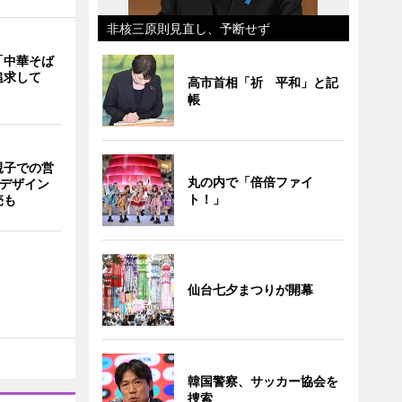
非核三原則見直し、予断せず
「中華そば
追求して
高市首相「祈 平和」と記
帳
親子での営
丸の内で「倍倍ファイ
猫デザイン
ト！」
売も
仙台七夕まつりが開幕
韓国警察、サッカー協会を
捜索