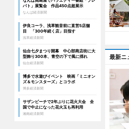
なんば高島屋でバラエティー番組「プレ
バト」展覧会 作品450点超展示
なんば経済新聞
伊良コーラ、浅草観音前に直営5店舗
目 「300年続く店」目指す
浅草経済新聞
仙台七夕まつり開幕 中心部商店街に大
最新ニ
型飾り300本、青空の下で風に揺れ
仙台経済新聞
博多で水遊びイベント 映画「ミニオン
ズ＆モンスターズ」とコラボ
博多経済新聞
サザンビーチで2年ぶりに花火大会 全
国で中止になった花火玉も再利用
湘南経済新聞