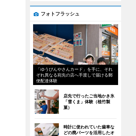
フォトフラッシュ
「ゆうびんやさんカード」を手に、それ
ぞれ異なる宛先の店へ手渡しで届ける郵
便配達体験
店先で行ったご当地かき氷
「雪くま」体験（植竹製
菓）
時計に使われていた歯車な
どの廃パーツを活用したオ