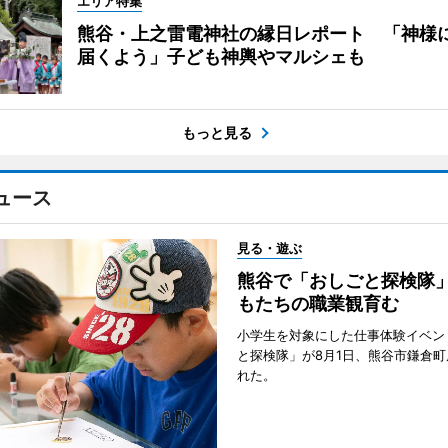
エリア特集
熊谷・上之雷電神社の縁日レポート 「神様
届くよう」子ども神輿やマルシェも
もっと見る
ュース
見る・遊ぶ
熊谷で「おしごと探検隊
もたちの職業観育む
小学生を対象にした仕事体験イベン
と探検隊」が8月1日、熊谷市鎌倉
れた。