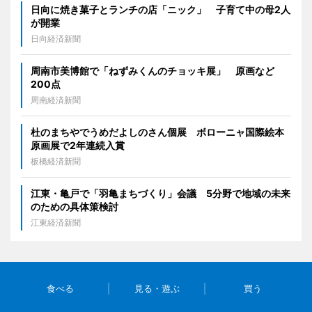
日向に焼き菓子とランチの店「ニック」 子育て中の母2人
が開業
日向経済新聞
周南市美博館で「ねずみくんのチョッキ展」 原画など
200点
周南経済新聞
杜のまちやでうめだよしのさん個展 ボローニャ国際絵本
原画展で2年連続入賞
板橋経済新聞
江東・亀戸で「羽亀まちづくり」会議 5分野で地域の未来
のための具体策検討
江東経済新聞
食べる
見る・遊ぶ
買う