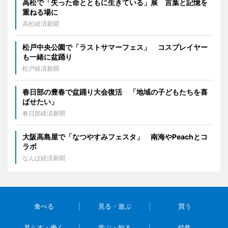
高松で「失った命とともに生きている」展 言葉と記憶を
重ねる場に
高松経済新聞
松戸中央公園で「ラストサマーフェス」 コスプレイヤー
も一緒に盆踊り
松戸経済新聞
春日部の豊春で盆踊り大会復活 「地域の子どもたちを喜
ばせたい」
春日部経済新聞
大阪高島屋で「なつやすみフェスタ」 南海やPeachとコ
ラボ
なんば経済新聞
食べる
見る・遊ぶ
買う
暮らす・働く
学ぶ・知る
特集