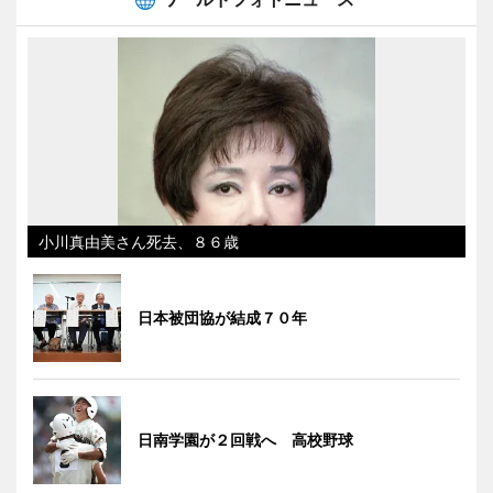
小川真由美さん死去、８６歳
日本被団協が結成７０年
日南学園が２回戦へ 高校野球