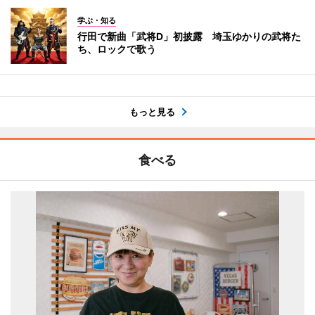
学ぶ・知る
行田で新曲「武将D」初披露 埼玉ゆかりの武将た
ち、ロックで歌う
もっと見る
食べる