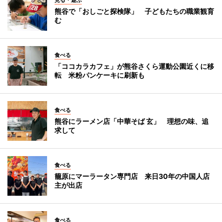
熊谷で「おしごと探検隊」 子どもたちの職業観育
む
食べる
「ココカラカフェ」が熊谷さくら運動公園近くに移
転 米粉パンケーキに刷新も
食べる
熊谷にラーメン店「中華そば 玄」 理想の味、追
求して
食べる
籠原にマーラータン専門店 来日30年の中国人店
主が出店
食べる