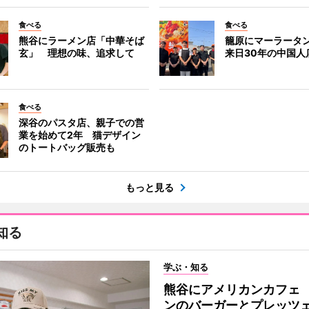
食べる
食べる
熊谷にラーメン店「中華そば
籠原にマーラータ
玄」 理想の味、追求して
来日30年の中国人
食べる
深谷のパスタ店、親子での営
業を始めて2年 猫デザイン
のトートバッグ販売も
もっと見る
知る
学ぶ・知る
熊谷にアメリカンカフェ
ンのバーガーとプレッツ