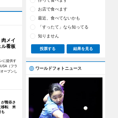
作って食べます
お店で食べます
最近、食べてないかも
「すったて」なら知ってる
知りません
 肉メイ
ェル看板
投票する
結果を見る
ンに提供す
KUSA（フラ
ワールドフォトニュース
がオープンし
」が熊谷さ
に移転 米
新も