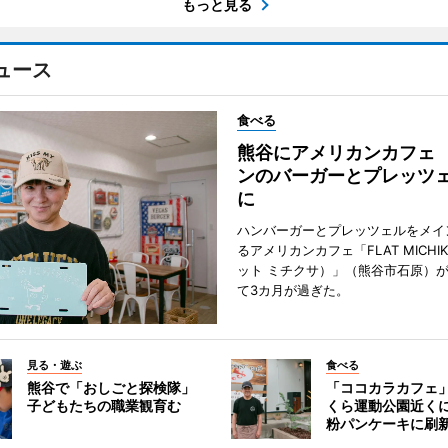
もっと見る
ュース
食べる
熊谷にアメリカンカフェ
ンのバーガーとプレッツ
に
ハンバーガーとプレッツェルをメイ
るアメリカンカフェ「FLAT MICHI
ット ミチクサ）」（熊谷市石原）
て3カ月が過ぎた。
見る・遊ぶ
食べる
熊谷で「おしごと探検隊」
「ココカラカフェ
子どもたちの職業観育む
くら運動公園近く
粉パンケーキに刷