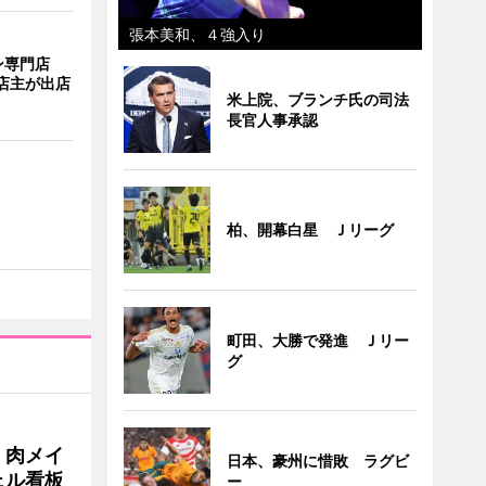
張本美和、４強入り
ン専門店
店主が出店
米上院、ブランチ氏の司法
長官人事承認
柏、開幕白星 Ｊリーグ
町田、大勝で発進 Ｊリー
グ
 肉メイ
日本、豪州に惜敗 ラグビ
ェル看板
ー