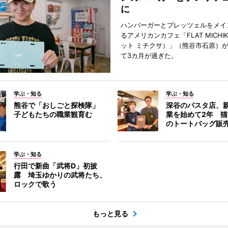
に
ハンバーガーとプレッツェルをメイ
るアメリカンカフェ「FLAT MICHI
ット ミチクサ）」（熊谷市石原）
て3カ月が過ぎた。
学ぶ・知る
学ぶ・知る
熊谷で「おしごと探検隊」
深谷のパスタ店、
子どもたちの職業観育む
業を始めて2年 
のトートバッグ販
学ぶ・知る
行田で新曲「武将D」初披
露 埼玉ゆかりの武将たち、
ロックで歌う
もっと見る