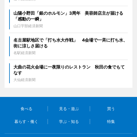
山陽小野田「銀のホルモン」3周年 美容師店主が届ける
「感動の一瞬」
山口宇部経済新聞
名古屋駅地区で「打ち水大作戦」 4会場で一斉に打ち水、
街に涼しさ届ける
名駅経済新聞
大曲の花火会場に一夜限りのレストラン 秋田の食でもて
なす
大仙経済新聞
食べる
見る・遊ぶ
買う
暮らす・働く
学ぶ・知る
特集