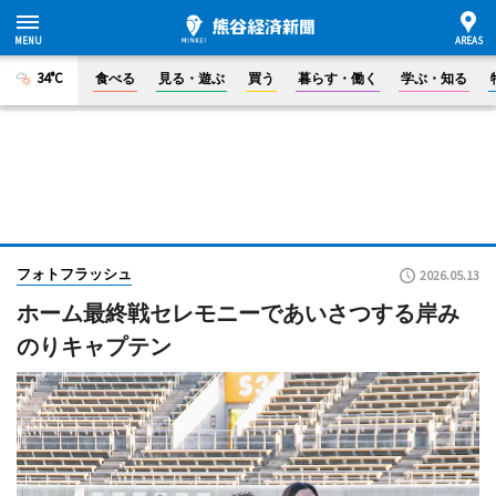
34°C
食べる
見る・遊ぶ
買う
暮らす・働く
学ぶ・知る
フォトフラッシュ
2026.05.13
ホーム最終戦セレモニーであいさつする岸み
のりキャプテン