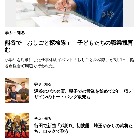
学ぶ・知る
熊谷で「おしごと探検隊」 子どもたちの職業観育
む
小学生を対象にした仕事体験イベント「おしごと探検隊」が8月1日、熊
谷市鎌倉町周辺で行われた。
学ぶ・知る
深谷のパスタ店、親子での営業を始めて2年 猫デ
ザインのトートバッグ販売も
学ぶ・知る
行田で新曲「武将D」初披露 埼玉ゆかりの武将た
ち、ロックで歌う