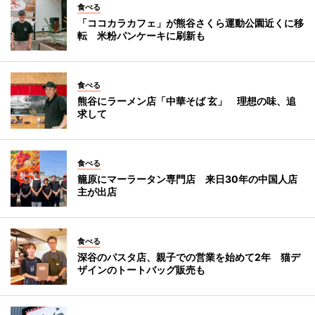
食べる
「ココカラカフェ」が熊谷さくら運動公園近くに移
転 米粉パンケーキに刷新も
食べる
熊谷にラーメン店「中華そば 玄」 理想の味、追
求して
食べる
籠原にマーラータン専門店 来日30年の中国人店
主が出店
食べる
深谷のパスタ店、親子での営業を始めて2年 猫デ
ザインのトートバッグ販売も