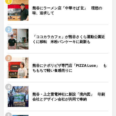
熊谷にラーメン店「中華そば 玄」 理想の
味、追求して
「ココカラカフェ」が熊谷さくら運動公園近
くに移転 米粉パンケーキに刷新も
熊谷にナポリピザ専門店「PIZZA Luce」 も
ちもちで軽い食感売りに
熊谷・上之雷電神社に新設「境内図」 印刷
会社とデザイン会社が共同で奉納