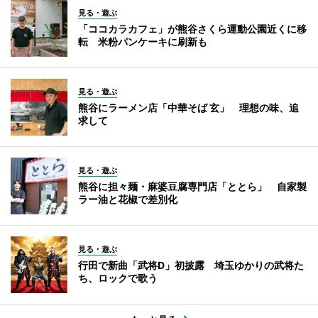
見る・遊ぶ
「ココカラカフェ」が熊谷さくら運動公園近くに移
転 米粉パンケーキに刷新も
見る・遊ぶ
熊谷にラーメン店「中華そば 玄」 理想の味、追
求して
見る・遊ぶ
熊谷に担々麺・麻婆豆腐専門店「ととら」 自家製
ラー油と花椒で差別化
見る・遊ぶ
行田で新曲「武将D」初披露 埼玉ゆかりの武将た
ち、ロックで歌う