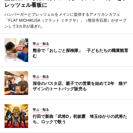
レッツェル看板に
ハンバーガーとプレッツェルをメインに提供するアメリカンカフェ
「FLAT MICHIKUSA（フラット ミチクサ）」（熊谷市石原）がオープ
ンして3カ月が過ぎた。
学ぶ・知る
熊谷で「おしごと探検隊」 子どもたちの職業観育
む
学ぶ・知る
深谷のパスタ店、親子での営業を始めて2年 猫デ
ザインのトートバッグ販売も
学ぶ・知る
行田で新曲「武将D」初披露 埼玉ゆかりの武将た
ち、ロックで歌う