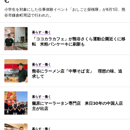
む
小学生を対象にした仕事体験イベント「おしごと探検隊」が8月1日、熊
谷市鎌倉町周辺で行われた。
暮らす・働く
「ココカラカフェ」が熊谷さくら運動公園近くに移
転 米粉パンケーキに刷新も
暮らす・働く
熊谷にラーメン店「中華そば 玄」 理想の味、追
求して
暮らす・働く
籠原にマーラータン専門店 来日30年の中国人店
主が出店
暮らす・働く