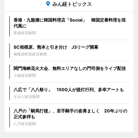
みん経トピックス
香港・九龍塘に韓国料理店「Social」 韓国定番料理を現
代風に
香港経済新聞
SC相模原、熊本と引き分け J3リーグ開幕
相模原町田経済新聞
関門海峡花火大会、無料エリアなしの門司側をライブ配信
小倉経済新聞
八広で「八八祭り」 1500人が提灯行列、多幸アートも
すみだ経済新聞
八戸の「騎馬打毬」、若手騎手の姿勇ましく 20年ぶりの
正式参拝も
八戸経済新聞