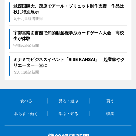
城西国際大、茂原でアール・ブリュット制作支援 作品は
秋に特別展示
九十九里経済新聞
宇都宮南図書館で知的財産権学ぶカードゲーム大会 高校
生が体験
宇都宮経済新聞
ミナミでビジネスイベント「RISE KANSAI」 起業家やク
リエーター一堂に
なんば経済新聞
食べる
見る・遊ぶ
買う
暮らす・働く
学ぶ・知る
特集