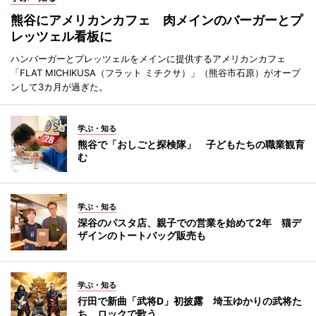
熊谷にアメリカンカフェ 肉メインのバーガーとプ
レッツェル看板に
ハンバーガーとプレッツェルをメインに提供するアメリカンカフェ
「FLAT MICHIKUSA（フラット ミチクサ）」（熊谷市石原）がオープ
ンして3カ月が過ぎた。
学ぶ・知る
熊谷で「おしごと探検隊」 子どもたちの職業観育
む
学ぶ・知る
深谷のパスタ店、親子での営業を始めて2年 猫デ
ザインのトートバッグ販売も
学ぶ・知る
行田で新曲「武将D」初披露 埼玉ゆかりの武将た
ち、ロックで歌う