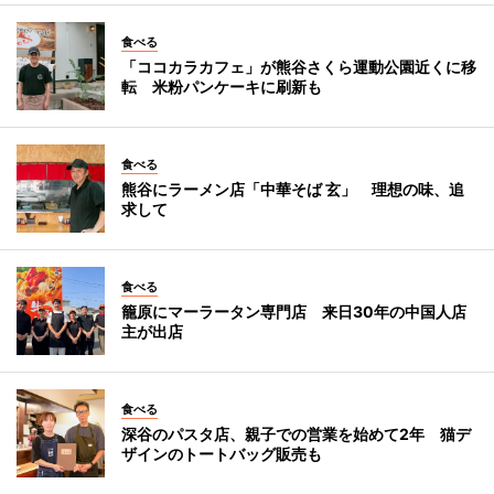
食べる
「ココカラカフェ」が熊谷さくら運動公園近くに移
転 米粉パンケーキに刷新も
食べる
熊谷にラーメン店「中華そば 玄」 理想の味、追
求して
食べる
籠原にマーラータン専門店 来日30年の中国人店
主が出店
食べる
深谷のパスタ店、親子での営業を始めて2年 猫デ
ザインのトートバッグ販売も