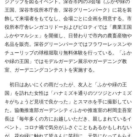
ジアップを図るイベント。深谷市内の3会場（ふかや緑の
王国、深谷市役所本庁舎、深谷グリーンパーク）に花を装
飾して来場者をもてなし、会場ごとに企画を用意する。市
役所本庁舎レンガコリドーおよびピロティでは「農業王国
ふかやマルシェ」を開催し、日替わりで市内の農畜産物や
名品を販売。深谷グリーンパークではフラワーレッスンや
チューリップの球根堀取り無料体験を行っている。「ふか
や緑の王国」ではモデルガーデン展示やガーデニング教
室、ガーデニングコンテストを実施する。
初日はあいにくの雨だったが、友人と「ふかや緑の王
国」を訪れた女性は「ハナミズキ通りのツツジとハナミズ
キがちょうど見頃で良かった」とスマホを手に撮影してい
た。協働推進部ガーデンシティふかや推進室の村岡圭吾室
長は「毎年多くの方にお越しいただき、親しまれているイ
ベント。コロナ禍で気分がふさぐこともあるかもしれない
が、花や緑に触れて皆さんに笑顔に、元気になってもらえ