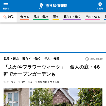
36°C
食べる
見る・遊ぶ
買う
暮らす・働く
学ぶ・知る
見る・遊ぶ
暮らす・働く
学ぶ・知る
2022.04.19
「ふかやフラワーウィーク」 個人の庭・46
軒でオープンガーデンも
オープン
深谷
花
新型コロナウイルス