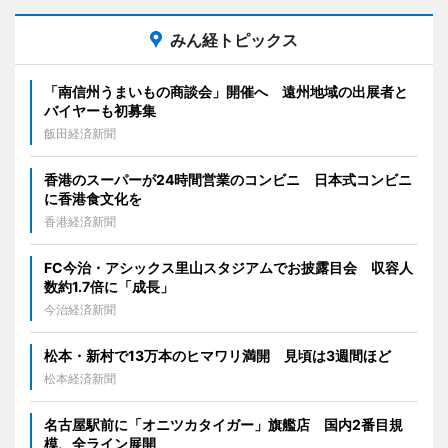
みん経トピックス
「南信州うまいもの商談会」開催へ 遠州地域の出展者と
バイヤーも初募集
飯田経済新聞
香港のスーパーが24時間営業のコンビニ 日本式コンビニ
に香港食文化を
香港経済新聞
FC今治・アシックス里山スタジアムでお披露目会 収容人
数約1.7倍に「成長」
今治経済新聞
松本・新村で13万本のヒマワリ満開 見頃は3週間ほど
松本経済新聞
名古屋駅前に「オニツカタイガー」旗艦店 国内2番目規
模、全ライン展開