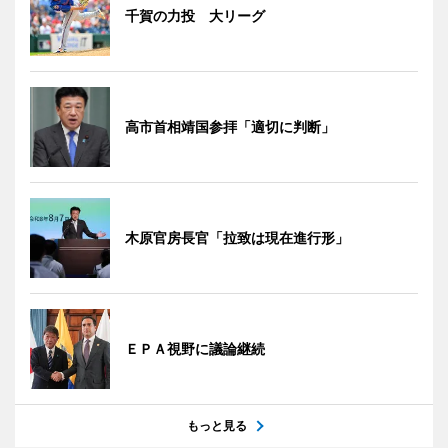
千賀の力投 大リーグ
高市首相靖国参拝「適切に判断」
木原官房長官「拉致は現在進行形」
ＥＰＡ視野に議論継続
もっと見る