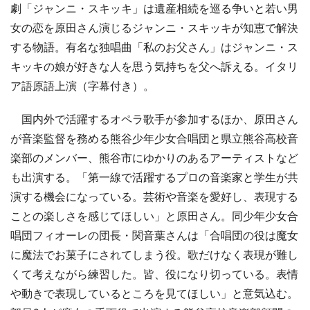
劇「ジャンニ・スキッキ」は遺産相続を巡る争いと若い男
女の恋を原田さん演じるジャンニ・スキッキが知恵で解決
する物語。有名な独唱曲「私のお父さん」はジャンニ・ス
キッキの娘が好きな人を思う気持ちを父へ訴える。イタリ
ア語原語上演（字幕付き）。
国内外で活躍するオペラ歌手が参加するほか、原田さん
が音楽監督を務める熊谷少年少女合唱団と県立熊谷高校音
楽部のメンバー、熊谷市にゆかりのあるアーティストなど
も出演する。「第一線で活躍するプロの音楽家と学生が共
演する機会になっている。芸術や音楽を愛好し、表現する
ことの楽しさを感じてほしい」と原田さん。同少年少女合
唱団フィオーレの団長・関音葉さんは「合唱団の役は魔女
に魔法でお菓子にされてしまう役。歌だけなく表現が難し
くて考えながら練習した。皆、役になり切っている。表情
や動きで表現しているところを見てほしい」と意気込む。