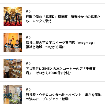
買う
行田で新曲「武将D」初披露 埼玉ゆかりの武将た
ち、ロックで歌う
買う
深谷に焼き芋＆芋スイーツ専門店「mogmog」
福祉と地域、つながる場に
買う
アズ熊谷にZINEと古本とコーヒーの店「千冊書
店」 ゼロから1000冊に挑む
買う
熊谷産トウモロコシ食べ比べイベント 暑さを産地
の強みに、プロジェクト始動