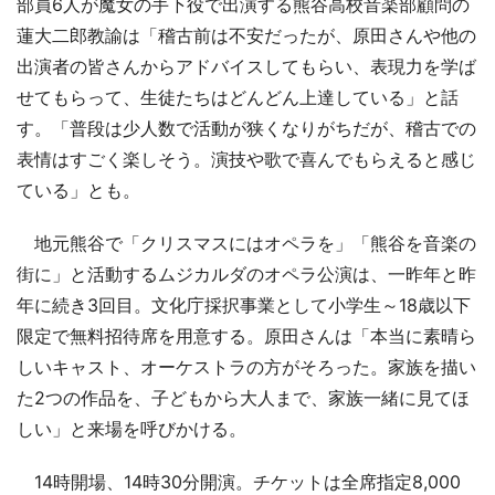
部員6人が魔女の手下役で出演する熊谷高校音楽部顧問の
蓮大二郎教諭は「稽古前は不安だったが、原田さんや他の
出演者の皆さんからアドバイスしてもらい、表現力を学ば
せてもらって、生徒たちはどんどん上達している」と話
す。「普段は少人数で活動が狭くなりがちだが、稽古での
表情はすごく楽しそう。演技や歌で喜んでもらえると感じ
ている」とも。
地元熊谷で「クリスマスにはオペラを」「熊谷を音楽の
街に」と活動するムジカルダのオペラ公演は、一昨年と昨
年に続き3回目。文化庁採択事業として小学生～18歳以下
限定で無料招待席を用意する。原田さんは「本当に素晴ら
しいキャスト、オーケストラの方がそろった。家族を描い
た2つの作品を、子どもから大人まで、家族一緒に見てほ
しい」と来場を呼びかける。
14時開場、14時30分開演。チケットは全席指定8,000