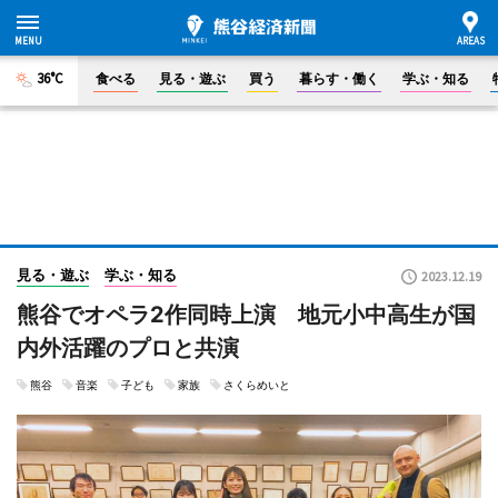
36°C
食べる
見る・遊ぶ
買う
暮らす・働く
学ぶ・知る
見る・遊ぶ
学ぶ・知る
2023.12.19
熊谷でオペラ2作同時上演 地元小中高生が国
内外活躍のプロと共演
熊谷
音楽
子ども
家族
さくらめいと