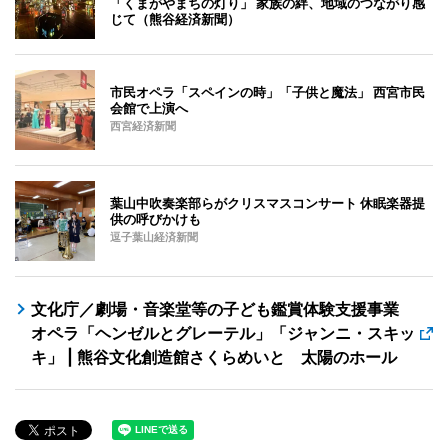
「くまがやまちの灯り」 家族の絆、地域のつながり感
じて（熊谷経済新聞）
市民オペラ「スペインの時」「子供と魔法」 西宮市民
会館で上演へ
西宮経済新聞
葉山中吹奏楽部らがクリスマスコンサート 休眠楽器提
供の呼びかけも
逗子葉山経済新聞
文化庁／劇場・音楽堂等の子ども鑑賞体験支援事業
オペラ「ヘンゼルとグレーテル」「ジャンニ・スキッ
キ」 | 熊谷文化創造館さくらめいと 太陽のホール